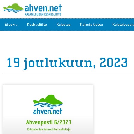
Etusivu
Keskusliitto
Kalastus
Kalasta tietoa
Kalatalousal
19 joulukuun, 2023