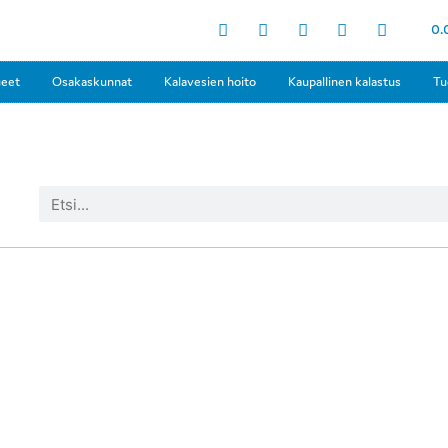
0.
ueet
Osakaskunnat
Kalavesien hoito
Kaupallinen kalastus
Tu