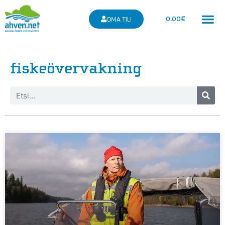
0.00
€
OMA TILI
fiskeövervakning