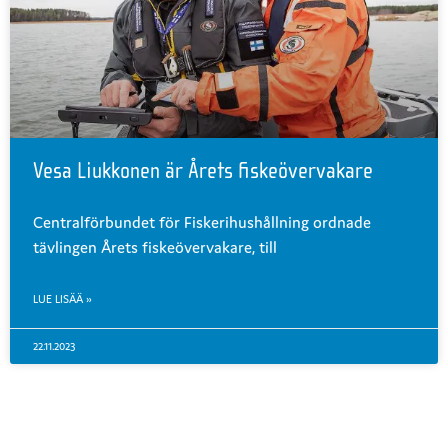
Vesa Liukkonen är Årets fiskeövervakare
Centralförbundet för Fiskerihushållning ordnade
tävlingen Årets fiskeövervakare, till
LUE LISÄÄ »
22.11.2023