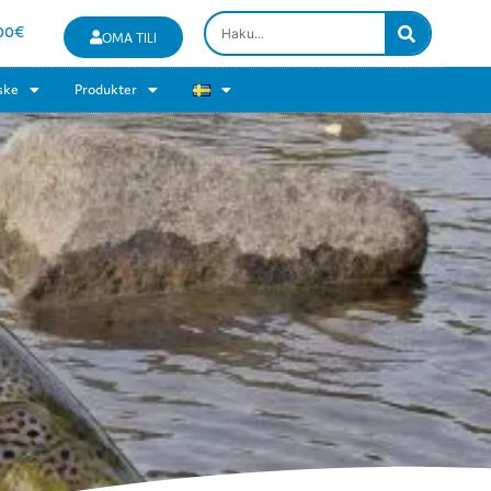
00
€
OMA TILI
ske
Produkter