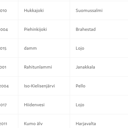
2010
Hukkajoki
Suomussalmi
2004
Piehinkijoki
Brahestad
2015
damm
Lojo
2001
Rahitunlammi
Janakkala
.2004
Iso-Kielisenjärvi
Pello
2017
Hiidenvesi
Lojo
.2011
Kumo älv
Harjavalta