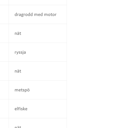
dragrodd med motor
nät
ryssja
nät
metspö
elfiske
nät