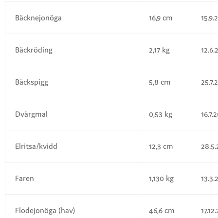
Bäcknejonöga
16,9 cm
15.9.
Bäckröding
2,17 kg
12.6.
Bäckspigg
5,8 cm
25.7.
Dvärgmal
0,53 kg
16.7.
Elritsa/kvidd
12,3 cm
28.5
Faren
1,130 kg
13.3.
Flodejonöga (hav)
46,6 cm
17.12