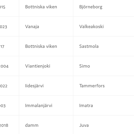
015
Bottniska viken
Björneborg
2023
Vanaja
Valkeakoski
017
Bottniska viken
Sastmola
.2004
Viantienjoki
Simo
2022
Iidesjärvi
Tammerfors
003
Immalanjärvi
Imatra
.2018
damm
Juva