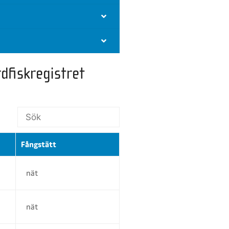
dfiskregistret
Fångstätt
nät
nät