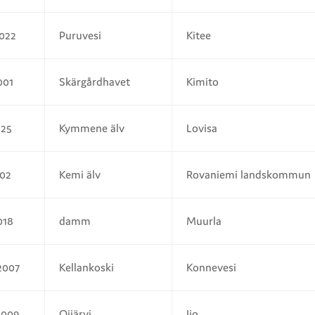
2022
Puruvesi
Kitee
001
Skärgårdhavet
Kimito
025
Kymmene älv
Lovisa
002
Kemi älv
Rovaniemi landskommun
018
damm
Muurla
2007
Kellankoski
Konnevesi
2009
Oijärvi
Ijo