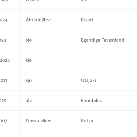
2024
Ähtärinjärvi
Etseri
023
sjö
Egentliga Tavastland
.2024
sjö
2011
sjö
Utsjoki
2025
älv
Enontekis
2007
Finska viken
Kotka