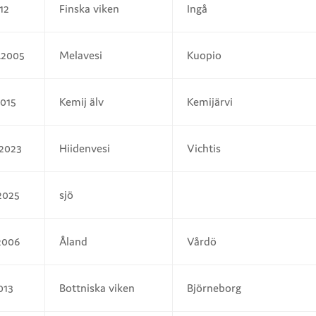
012
Finska viken
Ingå
.2005
Melavesi
Kuopio
2015
Kemij älv
Kemijärvi
.2023
Hiidenvesi
Vichtis
2025
sjö
2006
Åland
Vårdö
013
Bottniska viken
Björneborg