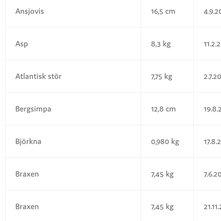
Ansjovis
16,5 cm
4.9.2
Asp
8,3 kg
11.2.
Atlantisk stör
7,75 kg
2.7.2
Bergsimpa
12,8 cm
19.8
Björkna
0,980 kg
17.8.
Braxen
7,45 kg
7.6.2
Braxen
7,45 kg
21.11