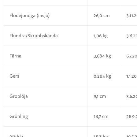
Flodejonöga (insjö)
26,0 cm
3.11.
Flundra/Skrubbskädda
1,06 kg
3.6.2
Färna
3,684 kg
6.7.2
Gers
0,285 kg
1.1.2
Groplöja
9,1 cm
3.6.2
Grönling
18,7 cm
28.9.
Gädda
18,8 kg
19.5.