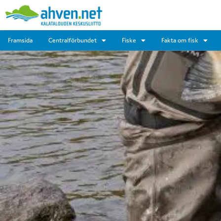
Framsida
Centralförbundet
Fiske
Fakta om fisk