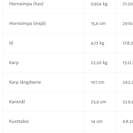
Hornsimpa (hav)
0,924 kg
7.1.2
Hornsimpa (insjö)
15,6 cm
29.10
Id
4,13 kg
17.8.
Karp
22,20 kg
13.12
Karp längdserie
101 cm
29.5.
Kantnål
23,6 cm
22.9.
Kusttobis
14 cm
9.8.2