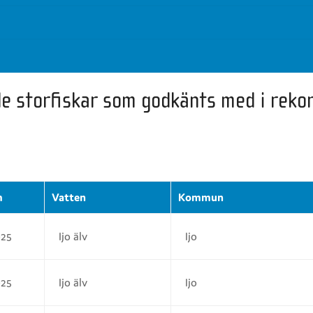
de storfiskar som godkänts med i rekor
m
Vatten
Kommun
025
Ijo älv
Ijo
025
Ijo älv
Ijo