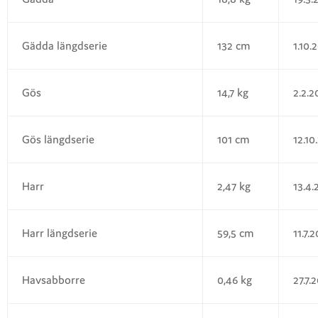
Gädda längdserie
132 cm
1.10.
Gös
14,7 kg
2.2.2
Gös längdserie
101 cm
12.10
Harr
2,47 kg
13.4.
Harr längdserie
59,5 cm
11.7.
Havsabborre
0,46 kg
27.7.