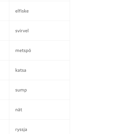
elfiske
svirvel
metspö
katsa
sump
nät
ryssja