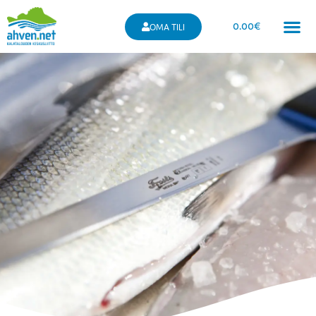
0.00
€
OMA TILI