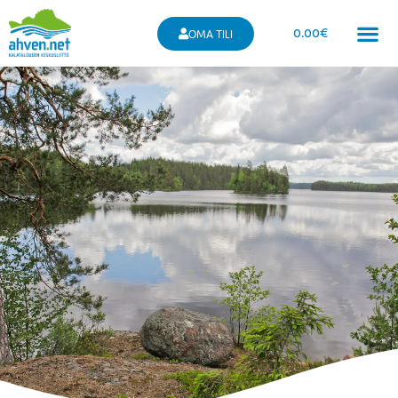
0.00
€
OMA TILI