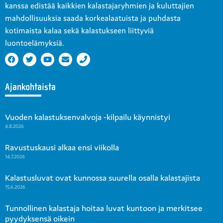
kanssa edistää kaikkien kalastajaryhmien ja kuluttajien
mahdollisuuksia saada korkealaatuista ja puhdasta
kotimaista kalaa sekä kalastukseen liittyviä
luontoelämyksiä.
Ajankohtaista
Vuoden kalastuksenvalvoja -kilpailu käynnistyi
4.8.2026
Ravustuskausi alkaa ensi viikolla
14.7.2026
Kalastusluvat ovat kunnossa suurella osalla kalastajista
15.6.2026
Tunnollinen kalastaja hoitaa luvat kuntoon ja merkitsee
pyydyksensä oikein