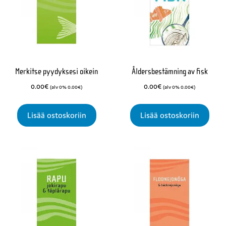
Merkitse pyydyksesi oikein
Åldersbestämning av fisk
0.00
€
0.00
€
(alv 0%
0.00
€
)
(alv 0%
0.00
€
)
Lisää ostoskoriin
Lisää ostoskoriin