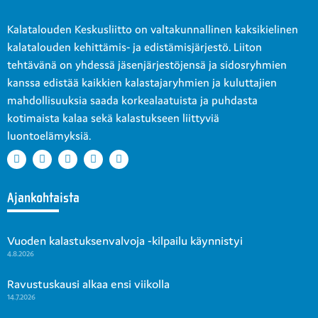
Kalatalouden Keskusliitto on valtakunnallinen kaksikielinen
kalatalouden kehittämis- ja edistämisjärjestö. Liiton
tehtävänä on yhdessä jäsenjärjestöjensä ja sidosryhmien
kanssa edistää kaikkien kalastajaryhmien ja kuluttajien
mahdollisuuksia saada korkealaatuista ja puhdasta
kotimaista kalaa sekä kalastukseen liittyviä
luontoelämyksiä.
Ajankohtaista
Vuoden kalastuksenvalvoja -kilpailu käynnistyi
4.8.2026
Ravustuskausi alkaa ensi viikolla
14.7.2026