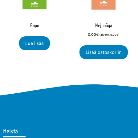
Rapu
Nejonöga
0.00
€
(alv 0%
0.00
€
)
Lue lisää
Lisää ostoskoriin
Meistä