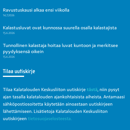
Ravustuskausi alkaa ensi viikolla
14.7.2026
Kalastusluvat ovat kunnossa suurella osalla kalastajista
15.6.2026
Tunnollinen kalastaja hoitaa luvat kuntoon ja merkitsee
pyydyksensä oikein
15.6.2026
Tilaa uutiskirje
Tilaa Kalatalouden Keskusliiton uutiskirje
tästä
, niin pysyt
ajan tasalla kalatalouden ajankohtaisista aiheista. Antamaasi
sähköpostiosoitetta käytetään ainoastaan uutiskirjeen
lähettämiseen. Lisätietoja Kalatalouden Keskusliiton
uutiskirjeen
tietosuojaselosteesta.