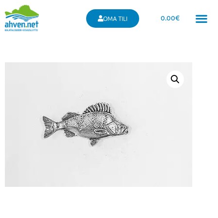
0.00
€
OMA TILI