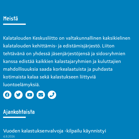
Meistä
Kalatalouden Keskusliitto on valtakunnallinen kaksikielinen
kalatalouden kehittämis- ja edistämisjärjestö. Liiton
tehtävänä on yhdessä jäsenjärjestöjensä ja sidosryhmien
kanssa edistää kaikkien kalastajaryhmien ja kuluttajien
mahdollisuuksia saada korkealaatuista ja puhdasta
kotimaista kalaa sekä kalastukseen liittyviä
luontoelämyksiä.
Ajankohtaista
Vuoden kalastuksenvalvoja -kilpailu käynnistyi
4.8.2026