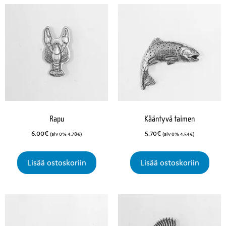
Rapu
Kääntyvä taimen
6.00
€
5.70
€
(alv 0%
4.78
€
)
(alv 0%
4.54
€
)
Lisää ostoskoriin
Lisää ostoskoriin