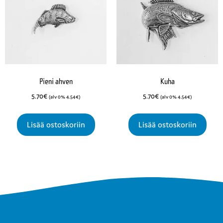
Pieni ahven
Kuha
5.70
€
5.70
€
(alv 0%
4.54
€
)
(alv 0%
4.54
€
)
Lisää ostoskoriin
Lisää ostoskoriin