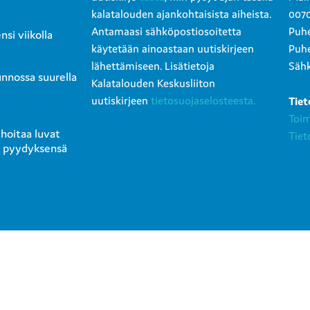
kalatalouden ajankohtaisista aiheista.
0070
Antamaasi sähköpostiosoitetta
Puhe
si viikolla
käytetään ainoastaan uutiskirjeen
Puhe
lähettämiseen. Lisätietoja
Sähk
unnossa suurella
Kalatalouden Keskusliiton
uutiskirjeen
tietosuojaselosteesta.
Tiet
Toi
 hoitaa luvat
Tiet
e pyydyksensä