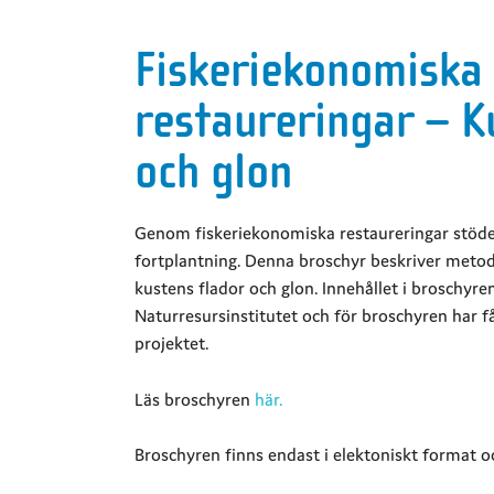
Fiskeriekonomiska
restaureringar – K
och glon
Genom fiskeriekonomiska restaureringar stöde
fortplantning. Denna broschyr beskriver metode
kustens flador och glon. Innehållet i broschyren
Naturresursinstitutet och för broschyren har f
projektet.
Läs broschyren
här.
Broschyren finns endast i elektoniskt format oc