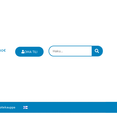
00
€
OMA TILI
otekauppa