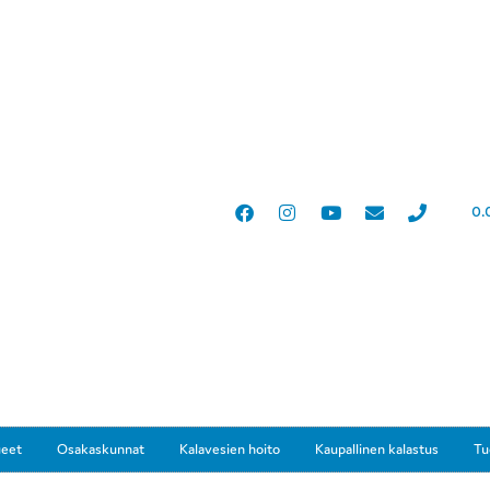
0.
ueet
Osakaskunnat
Kalavesien hoito
Kaupallinen kalastus
Tu