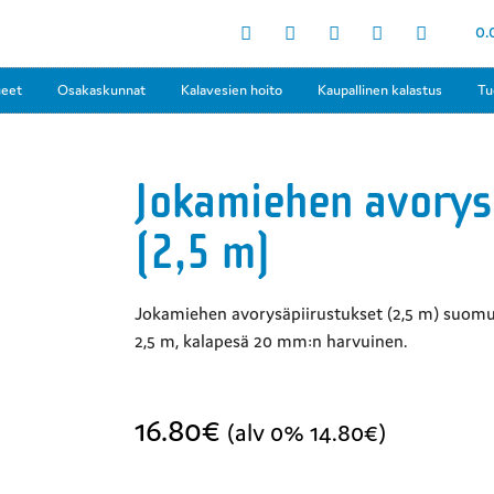
0.
ueet
Osakaskunnat
Kalavesien hoito
Kaupallinen kalastus
Tu
Jokamiehen avorys
(2,5 m)
Jokamiehen avorysäpiirustukset (2,5 m) suomu
2,5 m, kalapesä 20 mm:n harvuinen.
16.80
€
(alv 0%
14.80
€
)