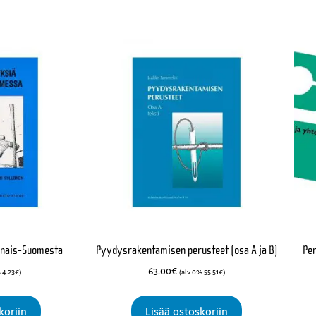
inais-Suomesta
Pyydysrakentamisen perusteet (osa A ja B)
Pe
63.00
€
%
4.23
€
)
(alv 0%
55.51
€
)
koriin
Lisää ostoskoriin