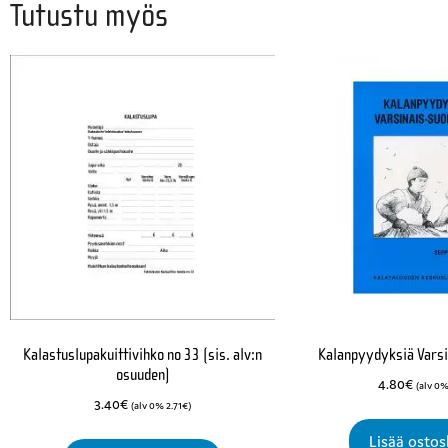
Tutustu myös
Kalastuslupakuittivihko no 33 (sis. alv:n
Kalanpyydyksiä Vars
osuuden)
4.80
€
(alv 0
3.40
€
(alv 0%
2.71
€
)
Lisää ostos