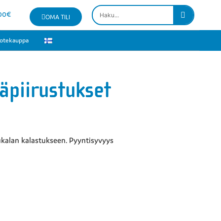
00
€
OMA TILI
otekauppa
äpiirustukset
kalan kalastukseen. Pyyntisyvyys