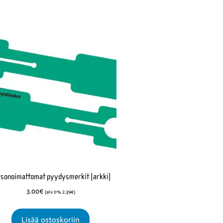
rsonoimattomat pyydysmerkit (arkki)
3.00
€
(alv 0%
2.39
€
)
Lisää ostoskoriin