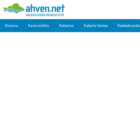
Etusivu
Keskusliitto
Kalastus
Kalasta tietoa
Kalatalousal