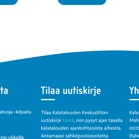
ta
Tilaa uutiskirje
Yh
voja -kilpailu
Tilaa Kalatalouden Keskusliiton
Kala
uutiskirje
tästä
, niin pysyt ajan tasalla
Malm
kalatalouden ajankohtaisista aiheista.
0070
Antamaasi sähköpostiosoitetta
Puhe
si viikolla