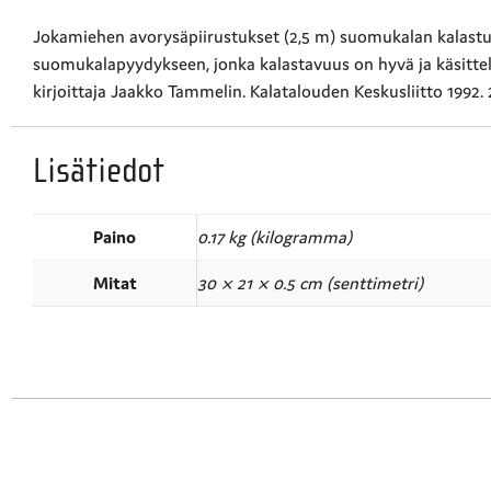
Jokamiehen avorysäpiirustukset (2,5 m) suomukalan kalastuk
suomukalapyydykseen, jonka kalastavuus on hyvä ja käsittel
kirjoittaja Jaakko Tammelin. Kalatalouden Keskusliitto 1992. 
Lisätiedot
Paino
0.17 kg (kilogramma)
Mitat
30 × 21 × 0.5 cm (senttimetri)