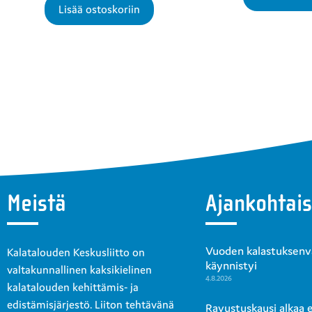
Lisää ostoskoriin
Meistä
Ajankohtais
Vuoden kalastuksenval
Kalatalouden Keskusliitto on
käynnistyi
valtakunnallinen kaksikielinen
4.8.2026
kalatalouden kehittämis- ja
edistämisjärjestö. Liiton tehtävänä
Ravustuskausi alkaa en