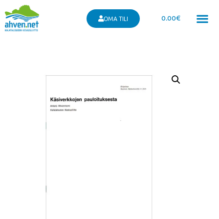
0.00
€
OMA TILI