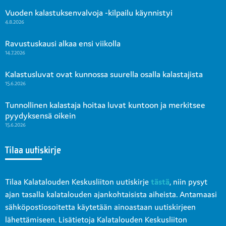
Vuoden kalastuksenvalvoja -kilpailu käynnistyi
4.8.2026
Ravustuskausi alkaa ensi viikolla
14.7.2026
Kalastusluvat ovat kunnossa suurella osalla kalastajista
15.6.2026
Tunnollinen kalastaja hoitaa luvat kuntoon ja merkitsee
pyydyksensä oikein
15.6.2026
Tilaa uutiskirje
Tilaa Kalatalouden Keskusliiton uutiskirje
tästä
, niin pysyt
ajan tasalla kalatalouden ajankohtaisista aiheista. Antamaasi
sähköpostiosoitetta käytetään ainoastaan uutiskirjeen
lähettämiseen. Lisätietoja Kalatalouden Keskusliiton