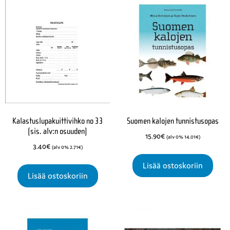
Kalastuslupakuittivihko no 33
Suomen kalojen tunnistusopas
(sis. alv:n osuuden)
15.90
€
(alv 0%
14.01
€
)
3.40
€
(alv 0%
2.71
€
)
Lisää ostoskoriin
Lisää ostoskoriin