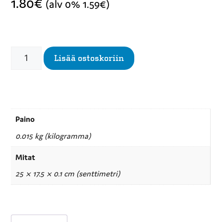
1.80
€
(alv 0%
1.59
€
)
Lisää ostoskoriin
Paino
0.015 kg (kilogramma)
Mitat
25 × 17.5 × 0.1 cm (senttimetri)