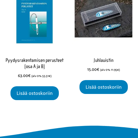
Pyydysrakentamisen perusteet
Juhlauistin
(osa A ja B)
15.00
€
(alv 0%
11.95
€
)
63.00
€
(alv 0%
55.51
€
)
Lisää ostoskoriin
Lisää ostoskoriin