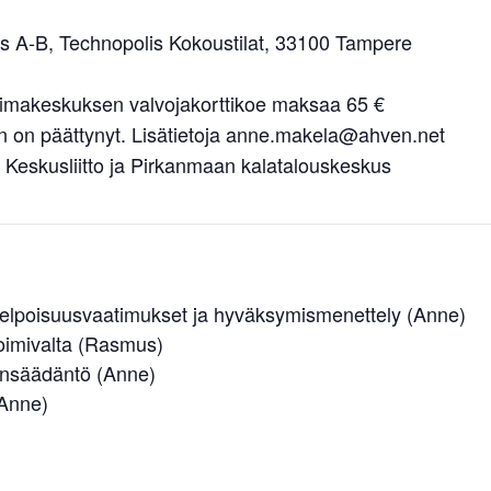
 A-B, Technopolis Kokoustilat, 33100 Tampere
oimakeskuksen valvojakorttikoe maksaa 65 €
en on päättynyt. Lisätietoja anne.makela@ahven.net
n Keskusliitto ja Pirkanmaan kalatalouskeskus
kelpoisuusvaatimukset ja hyväksymismenettely (Anne)
oimivalta (Rasmus)
insäädäntö (Anne)
(Anne)