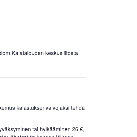
blom Kalatalouden keskusliitosta
akemus kalastuksenvalvojaksi tehdä
hyväksyminen tai hylkääminen 26 €,