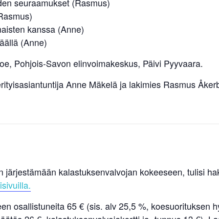
iiden seuraamukset (Rasmus)
(Rasmus)
maisten kanssa (Anne)
jäällä (Anne)
oe, Pohjois-Savon elinvoimakeskus, Päivi Pyyvaara.
 erityisasiantuntija Anne Mäkelä ja lakimies Rasmus Åker
en järjestämään kalastuksenvalvojan kokeeseen, tulisi h
sivuilla.
n osallistuneita 65 € (sis. alv 25,5 %, koesuorituksen 