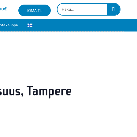
00
€
OMA TILI
otekauppa
isuus, Tampere