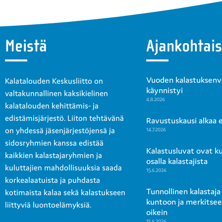
Meistä
Ajankohtais
Vuoden kalastuksenval
Kalatalouden Keskusliitto on
käynnistyi
valtakunnallinen kaksikielinen
4.8.2026
kalatalouden kehittämis- ja
edistämisjärjestö. Liiton tehtävänä
Ravustuskausi alkaa en
on yhdessä jäsenjärjestöjensä ja
14.7.2026
sidosryhmien kanssa edistää
Kalastusluvat ovat k
kaikkien kalastajaryhmien ja
osalla kalastajista
kuluttajien mahdollisuuksia saada
15.6.2026
korkealaatuista ja puhdasta
Tunnollinen kalastaja
kotimaista kalaa sekä kalastukseen
kuntoon ja merkitse
liittyviä luontoelämyksiä.
oikein
15.6.2026