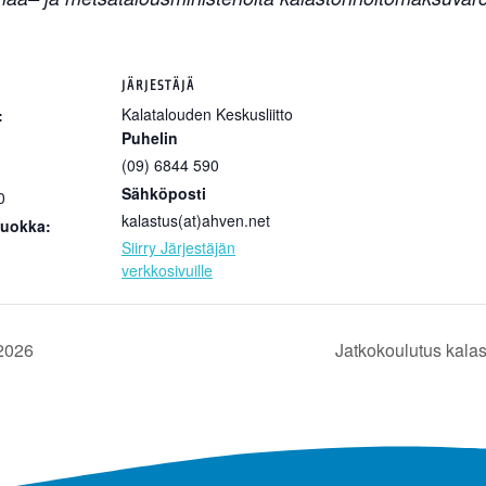
JÄRJESTÄJÄ
Kalatalouden Keskusliitto
:
Puhelin
(09) 6844 590
Sähköposti
0
kalastus(at)ahven.net
uokka:
Siirry Järjestäjän
verkkosivuille
2026
Jatkokoulutus kala