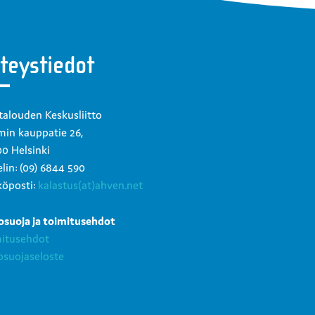
teystiedot
talouden Keskusliitto
in kauppatie 26,
0 Helsinki
lin: (09) 6844 590
öposti:
kalastus(at)ahven.net
osuoja ja toimitusehdot
mitusehdot
osuojaseloste