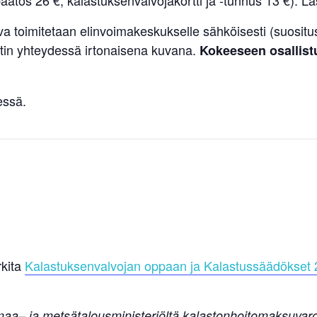
ätös 26 €, kalastuksenvalvojakortti ja -tunnus 13 €). L
 toimitetaan elinvoimakeskukselle sähköisesti (suositus)
entin yhteydessä irtonaisena kuvana.
Kokeeseen osallistu
essä.
rkita
Kalastuksenvalvojan oppaan ja Kalastussäädökset 2
aa– ja metsätalousministeriöltä kalastonhoitomaksuvaro