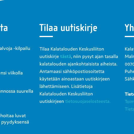
ta
Tilaa uutiskirje
Yh
voja -kilpailu
Tilaa Kalatalouden Keskusliiton
Kala
uutiskirje
tästä
, niin pysyt ajan tasalla
Malm
kalatalouden ajankohtaisista aiheista.
0070
Antamaasi sähköpostiosoitetta
Puhe
si viikolla
käytetään ainoastaan uutiskirjeen
Sähk
lähettämiseen. Lisätietoja
unnossa suurella
Kalatalouden Keskusliiton
Tiet
uutiskirjeen
tietosuojaselosteesta.
Toi
Tiet
 hoitaa luvat
e pyydyksensä