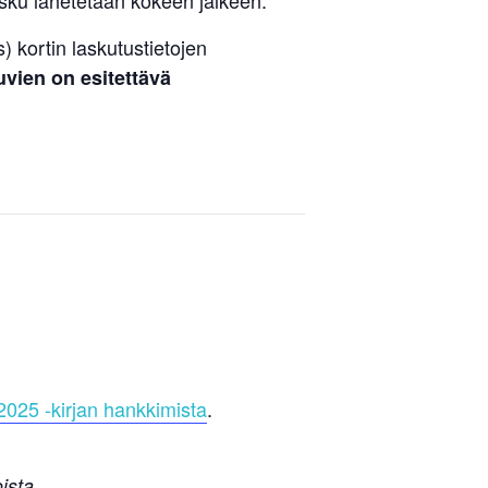
asku lähetetään kokeen jälkeen.
 kortin laskutustietojen
vien on esitettävä
025 -kirjan hankkimista
.
ista.