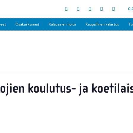
0.
ueet
Osakaskunnat
Kalavesien hoito
Kaupallinen kalastus
Tu
jien koulutus- ja koetila