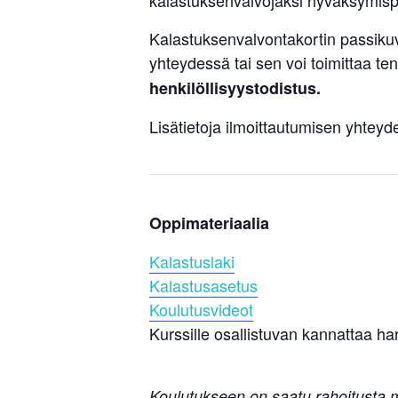
kalastuksenvalvojaksi hyväksymispä
Kalastuksenvalvontakortin passikuva
yhteydessä tai sen voi toimittaa t
henkilöllisyystodistus.
Lisätietoja ilmoittautumisen yhteyd
Oppimateriaalia
Kalastuslaki
Kalastusasetus
Koulutusvideot
Kurssille osallistuvan kannattaa ha
Koulutukseen on saatu rahoitusta m