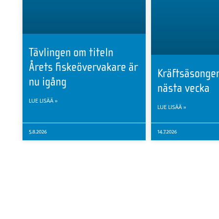
Tävlingen om titeln
Årets fiskeövervakare är
Kräftsäsongen
nu igång
nästa vecka
LUE LISÄÄ »
LUE LISÄÄ »
5.8.2026
14.7.2026