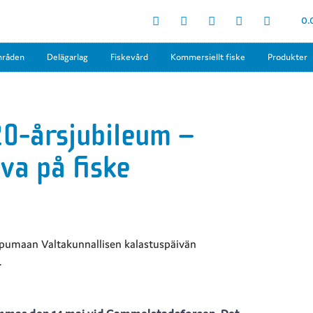
0.
mråden
Delägarlag
Fiskevård
Kommersiellt fiske
Produkter
20-årsjubileum –
va på fiske