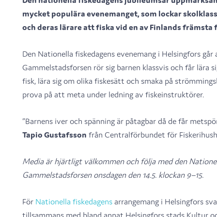
Den nationella fiskedagens jubileumsår uppmärksa
mycket populära evenemanget, som lockar skolklasse
och deras lärare att fiska vid en av Finlands främsta 
Den Nationella fiskedagens evenemang i Helsingfors går
Gammelstadsforsen rör sig barnen klassvis och får lära s
fisk, lära sig om olika fiskesätt och smaka på strömmings
prova på att meta under ledning av fiskeinstruktörer.
”Barnens iver och spänning är påtagbar då de får metsp
Tapio Gustafsson
från Centralförbundet för Fiskerihush
Media är hjärtligt välkommen och följa med den Nationell
Gammelstadsforsen onsdagen den 14.5. klockan 9–15.
För
Nationella fiskedagens
arrangemang i Helsingfors sva
tillsammans med bland annat Helsingfors stads Kultur och