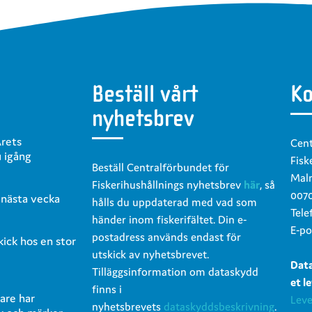
Beställ vårt
Ko
nyhetsbrev
Årets
Cent
u igång
Fisk
Beställ Centralförbundet för
Malm
Fiskerihushållnings nyhetsbrev
här
, så
0070
 nästa vecka
hålls du uppdaterad med vad som
Tele
händer inom fiskerifältet. Din e-
E-po
postadress används endast för
skick hos en stor
utskick av nyhetsbrevet.
Dat
Tilläggsinformation om dataskydd
et l
finns i
are har
Leve
nyhetsbrevets
dataskyddsbeskrivning
.