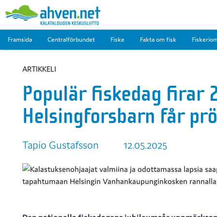
Framsida
Centralförbundet
Fiske
Fakta om fisk
Fiskerio
ARTIKKELI
Populär fiskedag firar 
Helsingforsbarn får prö
Tapio Gustafsson
12.05.2025