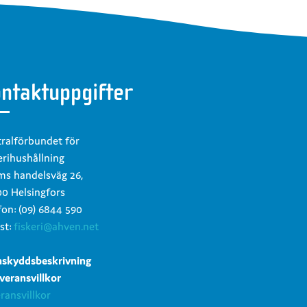
ntaktuppgifter
ralförbundet för
erihushållning
s handelsväg 26,
0 Helsingfors
fon: (09) 6844 590
st:
fiskeri@ahven.net
askyddsbeskrivning
everansvillkor
ransvillkor