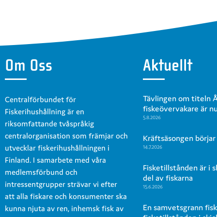
Om Oss
Aktuellt
Tävlingen om titeln 
Centralförbundet för
fiskeövervakare är n
Fiskerihushållning är en
5.8.2026
riksomfattande tvåspråkig
centralorganisation som främjar och
Kräftsäsongen börjar
utvecklar fiskerihushållningen i
14.7.2026
Finland. I samarbete med våra
Fisketillstånden är i 
medlemsförbund och
del av fiskarna
intressentgrupper strävar vi efter
15.6.2026
att alla fiskare och konsumenter ska
En samvetsgrann fisk
kunna njuta av ren, inhemsk fisk av