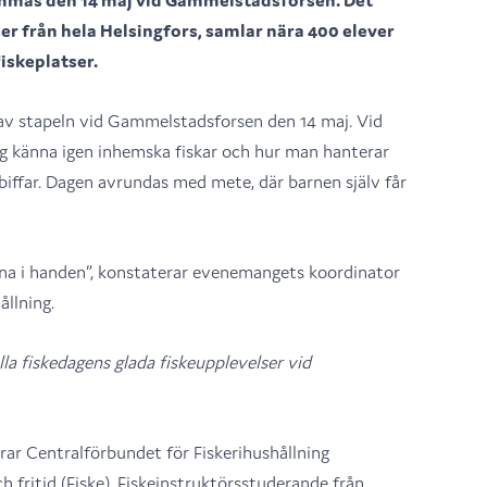
mmas den 14 maj vid Gammelstadsforsen. Det
r från hela Helsingfors, samlar nära 400 elever
fiskeplatser.
 av stapeln vid Gammelstadsforsen den 14 maj. Vid
ig känna igen inhemska fiskar och hur man hanterar
biffar. Dagen avrundas med mete, där barnen själv får
öna i handen”, konstaterar evenemangets koordinator
ållning.
a fiskedagens glada fiskeupplevelser vid
rar Centralförbundet för Fiskerihushållning
 fritid (Fiske). Fiskeinstruktörsstuderande från