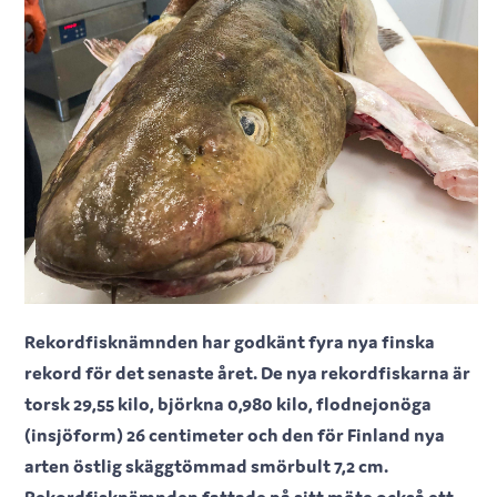
Rekordfisknämnden har godkänt fyra nya finska
rekord för det senaste året. De nya rekordfiskarna är
torsk 29,55 kilo, björkna 0,980 kilo, flodnejonöga
(insjöform) 26 centimeter och den för Finland nya
arten östlig skäggtömmad smörbult 7,2 cm.
Rekordfisknämnden fattade på sitt möte också ett