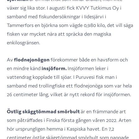
växer sig lika stor. I augusti fick KVVY Tutkimus Oy i
samband med fiskundersökningar i Iidesjärvi i
Tammerfors en björkna som vägde 0,980 kilo, det vill säga
fisken var mycket nära att spräcka den magiska
enkilosgränsen.
Av
flodnejonögon
förekommer både en havsform och
en mindre känd
insjöform.
Insjöformen leker i
vattendrag kopplade till sjöar. I Puruvesi fisk man i
samband med trollingfiske ett flodnejonöga som var hela
26 centimeter lång, vilket är nytt rekord för insjöformen.
Östlig skäggtömmad smörbult
är en främmande art
som påträffades i Finska första gången våren 2022. Arten
hör ursprungligen hemma i Kaspiska havet. En 7,2
centimeter östlig skäggtömmad smörbult som nappade