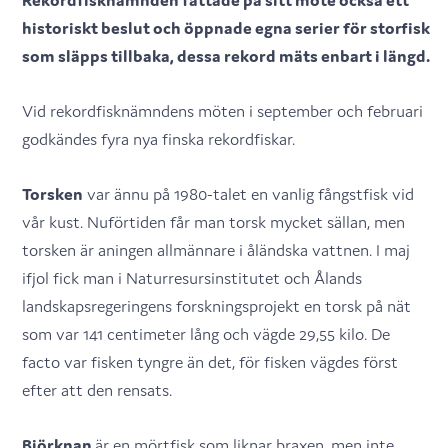
historiskt beslut och öppnade egna serier för storfisk
som släpps tillbaka, dessa rekord mäts enbart i längd.
Vid rekordfisknämndens möten i september och februari
godkändes fyra nya finska rekordfiskar.
Torsken
var ännu på 1980-talet en vanlig fångstfisk vid
vår kust. Nuförtiden får man torsk mycket sällan, men
torsken är aningen allmännare i åländska vattnen. I maj
ifjol fick man i Naturresursinstitutet och Ålands
landskapsregeringens forskningsprojekt en torsk på nät
som var 141 centimeter lång och vägde 29,55 kilo. De
facto var fisken tyngre än det, för fisken vägdes först
efter att den rensats.
Björknan
är en mörtfisk som liknar braxen, men inte