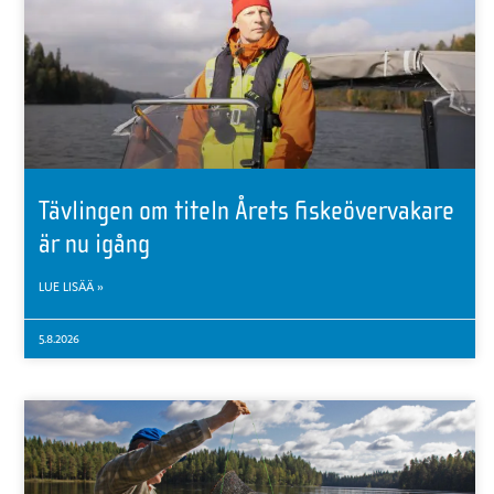
Tävlingen om titeln Årets fiskeövervakare
är nu igång
LUE LISÄÄ »
5.8.2026