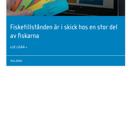
Fisketillstånden är i skick hos en stor del
av fiskarna
LUE LISÄÄ »
15.6.2026