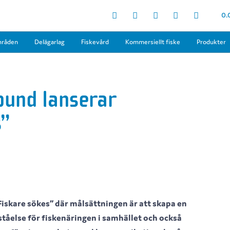
0.
mråden
Delägarlag
Fiskevård
Kommersiellt fiske
Produkter
bund lanserar
s”
iskare sökes” där målsättningen är att skapa en
ståelse för fiskenäringen i samhället och också