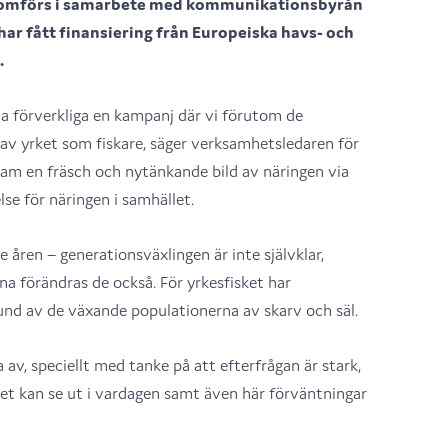
enomförs i samarbete med kommunikationsbyrån
et har fått finansiering från Europeiska havs- och
.
nna förverkliga en kampanj där vi förutom de
av yrket som fiskare, säger verksamhetsledaren för
 fram en fräsch och nytänkande bild av näringen via
se för näringen i samhället.
åren – generationsväxlingen är inte självklar,
a förändras de också. För yrkesfisket har
nd av de växande populationerna av skarv och säl.
av, speciellt med tanke på att efterfrågan är stark,
ket kan se ut i vardagen samt även här förväntningar