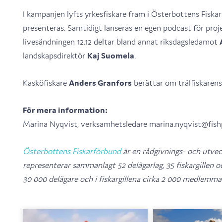
I kampanjen lyfts yrkesfiskare fram i Österbottens Fiska
presenteras. Samtidigt lanseras en egen podcast för pro
livesändningen 12.12 deltar bland annat riksdagsledamot
landskapsdirektör
Kaj Suomela
.
Kasköfiskare
Anders Granfors
berättar om trålfiskarens
För mera information:
Marina Nyqvist, verksamhetsledare marina.nyqvist@fishpo
Österbottens Fiskarförbund
är en rådgivnings- och utvec
representerar sammanlagt 52 delägarlag, 35 fiskargillen oc
30 000 delägare och i fiskargillena cirka 2 000 medlemmar