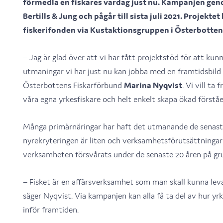
förmedla en fiskares vardag just nu. Kampanjen g
Bertills & Jung och pågår till sista juli 2021. Projekt
fiskerifonden via Kustaktionsgruppen i Österbotten
– Jag är glad över att vi har fått projektstöd för att ku
utmaningar vi har just nu kan jobba med en framtidsbild 
Österbottens Fiskarförbund
Marina Nyqvist
. Vi vill ta
våra egna yrkesfiskare och helt enkelt skapa ökad förståel
Många primärnäringar har haft det utmanande de senaste 
nyrekryteringen är liten och verksamhetsförutsättningarn
verksamheten försvårats under de senaste 20 åren på gru
– Fisket är en affärsverksamhet som man skall kunna leva 
säger Nyqvist. Via kampanjen kan alla få ta del av hur yr
inför framtiden.