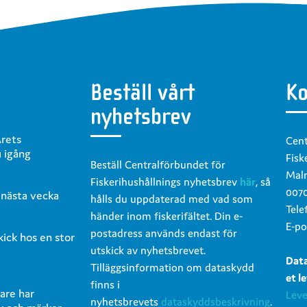
Beställ vårt
Ko
nyhetsbrev
Årets
Cent
u igång
Fisk
Beställ Centralförbundet för
Malm
Fiskerihushållnings nyhetsbrev
här
, så
0070
 nästa vecka
hålls du uppdaterad med vad som
Tele
händer inom fiskerifältet. Din e-
E-po
postadress används endast för
skick hos en stor
utskick av nyhetsbrevet.
Dat
Tilläggsinformation om dataskydd
et l
finns i
are har
Leve
nyhetsbrevets
dataskyddsbeskrivning
.