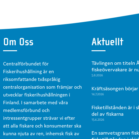
Om Oss
Aktuellt
Tävlingen om titeln 
Centralförbundet för
fiskeövervakare är n
Fiskerihushållning är en
5.8.2026
riksomfattande tvåspråkig
centralorganisation som främjar och
Kräftsäsongen börjar
utvecklar fiskerihushållningen i
14.7.2026
Finland. I samarbete med våra
Fisketillstånden är i 
medlemsförbund och
del av fiskarna
intressentgrupper strävar vi efter
15.6.2026
att alla fiskare och konsumenter ska
En samvetsgrann fisk
kunna njuta av ren, inhemsk fisk av