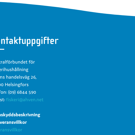
ntaktuppgifter
ralförbundet för
erihushållning
s handelsväg 26,
0 Helsingfors
fon: (09) 6844 590
st:
fiskeri@ahven.net
askyddsbeskrivning
everansvillkor
ransvillkor