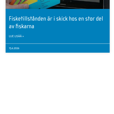
Fisketillstånden är i skick hos en stor del
av fiskarna
LUE LISÄÄ »
15.6.2026