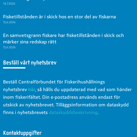
14.7.2026
Fisketillstånden är i skick hos en stor del av fiskarna
15.6.2026
En samvetsgrann fiskare har fisketillstånden i skick och
märker sina redskap rätt
15.6.2026
Beställ vårt nyhetsbrev
Beställ Centralförbundet för Fiskerihushållnings
nyhetsbrev
här
, så hålls du uppdaterad med vad som händer
inom fiskerifältet. Din e-postadress används endast för
utskick av nyhetsbrevet. Tilläggsinformation om dataskydd
finns i nyhetsbrevets
dataskyddsbeskrivning
.
Kontaktuppgifter