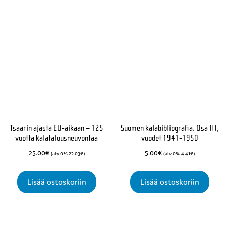
Tsaarin ajasta EU-aikaan – 125
Suomen kalabibliografia. Osa III,
vuotta kalatalousneuvontaa
vuodet 1941-1950
25.00
€
5.00
€
(alv 0%
22.03
€
)
(alv 0%
4.41
€
)
Lisää ostoskoriin
Lisää ostoskoriin