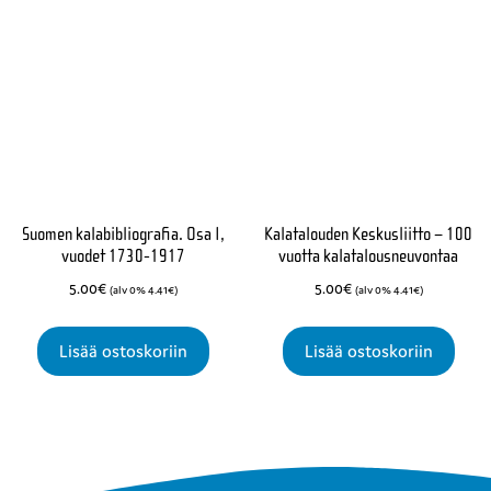
Suomen kalabibliografia. Osa I,
Kalatalouden Keskusliitto – 100
vuodet 1730-1917
vuotta kalatalousneuvontaa
5.00
€
5.00
€
(alv 0%
4.41
€
)
(alv 0%
4.41
€
)
Lisää ostoskoriin
Lisää ostoskoriin