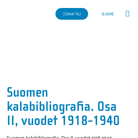
0.00
€
OMA TILI
Kaupallinen 
Suomen
kalabibliografia. Osa
II, vuodet 1918-1940
Suomen kalabibliografia. Osa II, vuodet 1918-1940.