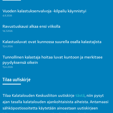
Vuoden kalastuksenvalvoja -kilpailu käynnistyi
4.8.2026
Ravustuskausi alkaa ensi viikolla
14.7.2026
Kalastusluvat ovat kunnossa suurella osalla kalastajista
15.6.2026
Tunnollinen kalastaja hoitaa luvat kuntoon ja merkitsee
pyydyksensä oikein
15.6.2026
Tilaa uutiskirje
Tilaa Kalatalouden Keskusliiton uutiskirje
tästä
, niin pysyt
ajan tasalla kalatalouden ajankohtaisista aiheista. Antamaasi
sähköpostiosoitetta käytetään ainoastaan uutiskirjeen