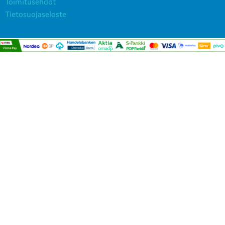
Toimitusehdot
Tietosuojaseloste