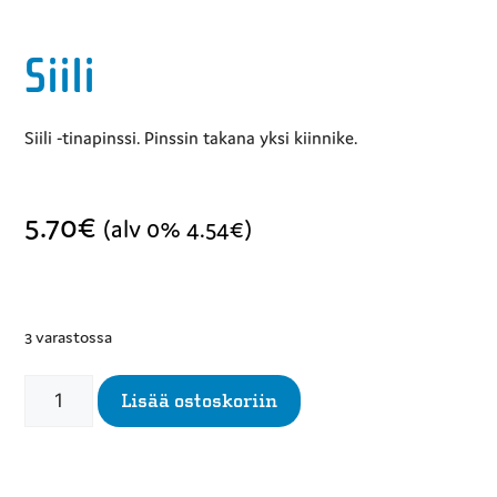
Siili
Siili -tinapinssi. Pinssin takana yksi kiinnike.
5.70
€
(alv 0%
4.54
€
)
3 varastossa
Lisää ostoskoriin