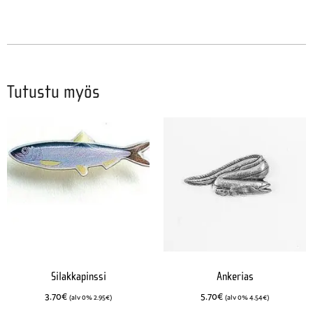
Tutustu myös
Silakkapinssi
Ankerias
3.70
€
5.70
€
(alv 0%
2.95
€
)
(alv 0%
4.54
€
)