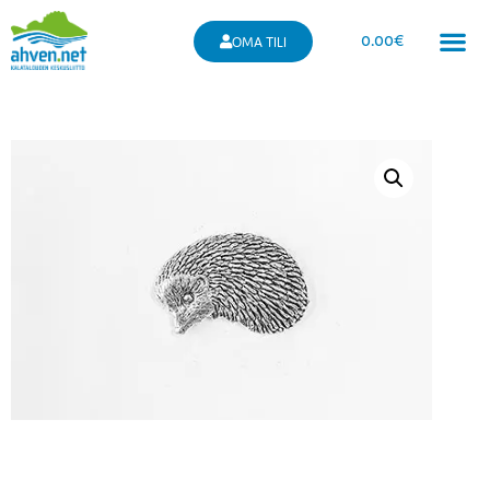
0.00
€
OMA TILI