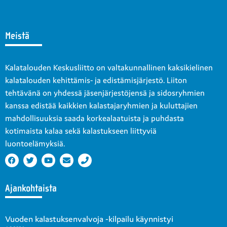
Meistä
Kalatalouden Keskusliitto on valtakunnallinen kaksikielinen
kalatalouden kehittämis- ja edistämisjärjestö. Liiton
tehtävänä on yhdessä jäsenjärjestöjensä ja sidosryhmien
kanssa edistää kaikkien kalastajaryhmien ja kuluttajien
mahdollisuuksia saada korkealaatuista ja puhdasta
kotimaista kalaa sekä kalastukseen liittyviä
luontoelämyksiä.
Ajankohtaista
Vuoden kalastuksenvalvoja -kilpailu käynnistyi