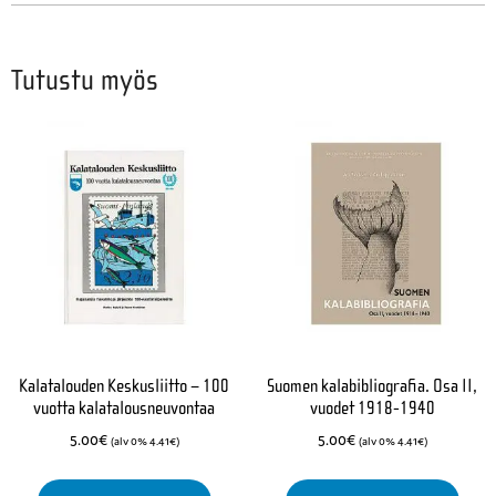
Tutustu myös
Kalatalouden Keskusliitto – 100
Suomen kalabibliografia. Osa II,
vuotta kalatalousneuvontaa
vuodet 1918-1940
5.00
€
5.00
€
(alv 0%
4.41
€
)
(alv 0%
4.41
€
)