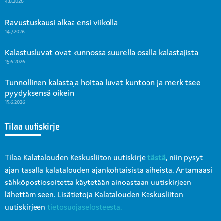
4.8.2026
Ravustuskausi alkaa ensi viikolla
14.7.2026
Kalastusluvat ovat kunnossa suurella osalla kalastajista
15.6.2026
Tunnollinen kalastaja hoitaa luvat kuntoon ja merkitsee
pyydyksensä oikein
15.6.2026
Tilaa uutiskirje
Tilaa Kalatalouden Keskusliiton uutiskirje
tästä
, niin pysyt
ajan tasalla kalatalouden ajankohtaisista aiheista. Antamaasi
sähköpostiosoitetta käytetään ainoastaan uutiskirjeen
lähettämiseen. Lisätietoja Kalatalouden Keskusliiton
uutiskirjeen
tietosuojaselosteesta.