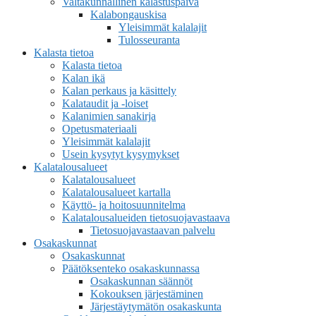
Valtakunnallinen kalastuspäivä
Kalabongauskisa
Yleisimmät kalalajit
Tulosseuranta
Kalasta tietoa
Kalasta tietoa
Kalan ikä
Kalan perkaus ja käsittely
Kalataudit ja -loiset
Kalanimien sanakirja
Opetusmateriaali
Yleisimmät kalalajit
Usein kysytyt kysymykset
Kalatalousalueet
Kalatalousalueet
Kalatalousalueet kartalla
Käyttö- ja hoitosuunnitelma
Kalatalousalueiden tietosuojavastaava
Tietosuojavastaavan palvelu
Osakaskunnat
Osakaskunnat
Päätöksenteko osakaskunnassa
Osakaskunnan säännöt
Kokouksen järjestäminen
Järjestäytymätön osakaskunta