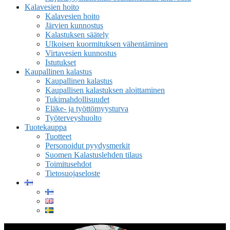
Kalavesien hoito
Kalavesien hoito
Järvien kunnostus
Kalastuksen säätely
Ulkoisen kuormituksen vähentäminen
Virtavesien kunnostus
Istutukset
Kaupallinen kalastus
Kaupallinen kalastus
Kaupallisen kalastuksen aloittaminen
Tukimahdollisuudet
Eläke- ja työttömyysturva
Työterveyshuolto
Tuotekauppa
Tuotteet
Personoidut pyydysmerkit
Suomen Kalastuslehden tilaus
Toimitusehdot
Tietosuojaseloste