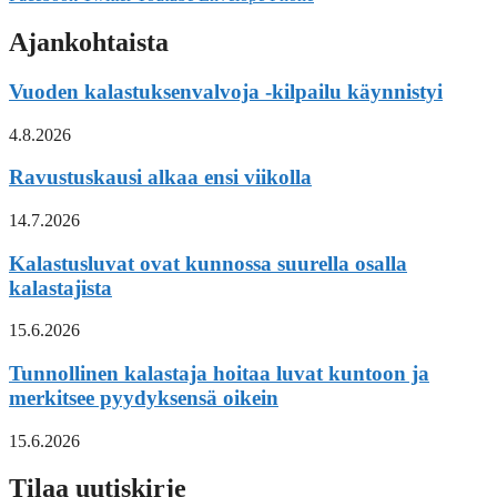
Ajankohtaista
Vuoden kalastuksenvalvoja -kilpailu käynnistyi
4.8.2026
Ravustuskausi alkaa ensi viikolla
14.7.2026
Kalastusluvat ovat kunnossa suurella osalla
kalastajista
15.6.2026
Tunnollinen kalastaja hoitaa luvat kuntoon ja
merkitsee pyydyksensä oikein
15.6.2026
Tilaa uutiskirje