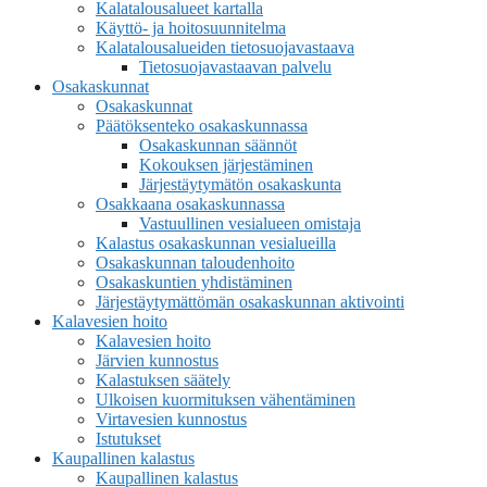
Kalatalousalueet kartalla
Käyttö- ja hoitosuunnitelma
Kalatalousalueiden tietosuojavastaava
Tietosuojavastaavan palvelu
Osakaskunnat
Osakaskunnat
Päätöksenteko osakaskunnassa
Osakaskunnan säännöt
Kokouksen järjestäminen
Järjestäytymätön osakaskunta
Osakkaana osakaskunnassa
Vastuullinen vesialueen omistaja
Kalastus osakaskunnan vesialueilla
Osakaskunnan taloudenhoito
Osakaskuntien yhdistäminen
Järjestäytymättömän osakaskunnan aktivointi
Kalavesien hoito
Kalavesien hoito
Järvien kunnostus
Kalastuksen säätely
Ulkoisen kuormituksen vähentäminen
Virtavesien kunnostus
Istutukset
Kaupallinen kalastus
Kaupallinen kalastus