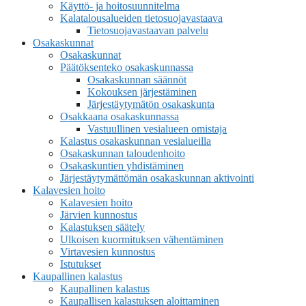
Käyttö- ja hoitosuunnitelma
Kalatalousalueiden tietosuojavastaava
Tietosuojavastaavan palvelu
Osakaskunnat
Osakaskunnat
Päätöksenteko osakaskunnassa
Osakaskunnan säännöt
Kokouksen järjestäminen
Järjestäytymätön osakaskunta
Osakkaana osakaskunnassa
Vastuullinen vesialueen omistaja
Kalastus osakaskunnan vesialueilla
Osakaskunnan taloudenhoito
Osakaskuntien yhdistäminen
Järjestäytymättömän osakaskunnan aktivointi
Kalavesien hoito
Kalavesien hoito
Järvien kunnostus
Kalastuksen säätely
Ulkoisen kuormituksen vähentäminen
Virtavesien kunnostus
Istutukset
Kaupallinen kalastus
Kaupallinen kalastus
Kaupallisen kalastuksen aloittaminen