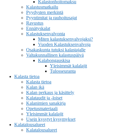
Kalastonhoitomaksu
Kalastusmatkailu
Pyydysten merkintä
Pyyntimitat ja rauhoitusajat
Ravustus
Ennätyskalat
Kalastuksenvalvonta
Miten kalastuksenvalvojaksi?
Vuoden Kalastuksenvalvoja
Osakaskunta tutuksi kalastajalle
Valtakunnallinen kalastuspäivä
Kalabongauskisa
Yleisimmät kalalajit
Tulosseuranta
Kalasta tietoa
Kalasta tietoa
Kalan ikä
Kalan perkaus ja käsittely
Kalataudit ja -loiset
Kalanimien sanakirja
Opetusmateriaali
Yleisimmät kalalajit
Usein kysytyt kysymykset
Kalatalousalueet
Kalatalousalueet