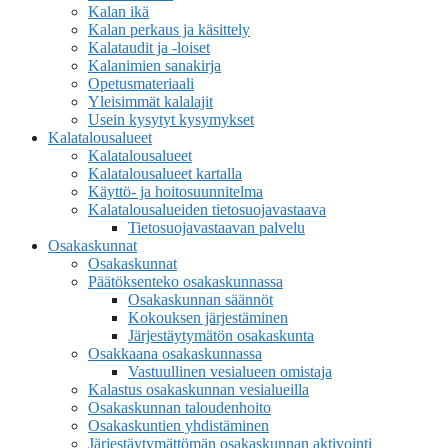
Kalan ikä
Kalan perkaus ja käsittely
Kalataudit ja -loiset
Kalanimien sanakirja
Opetusmateriaali
Yleisimmät kalalajit
Usein kysytyt kysymykset
Kalatalousalueet
Kalatalousalueet
Kalatalousalueet kartalla
Käyttö- ja hoitosuunnitelma
Kalatalousalueiden tietosuojavastaava
Tietosuojavastaavan palvelu
Osakaskunnat
Osakaskunnat
Päätöksenteko osakaskunnassa
Osakaskunnan säännöt
Kokouksen järjestäminen
Järjestäytymätön osakaskunta
Osakkaana osakaskunnassa
Vastuullinen vesialueen omistaja
Kalastus osakaskunnan vesialueilla
Osakaskunnan taloudenhoito
Osakaskuntien yhdistäminen
Järjestäytymättömän osakaskunnan aktivointi