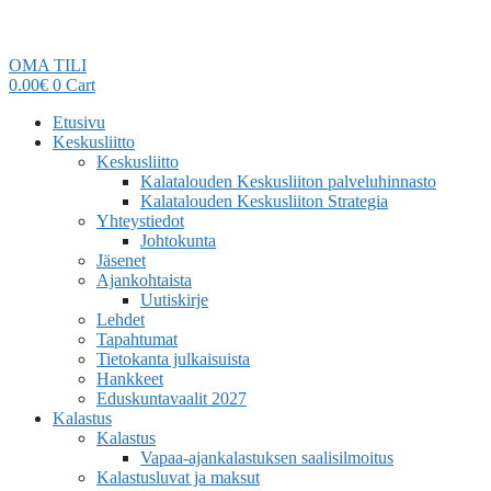
OMA TILI
0.00
€
0
Cart
Etusivu
Keskusliitto
Keskusliitto
Kalatalouden Keskusliiton palveluhinnasto
Kalatalouden Keskusliiton Strategia
Yhteystiedot
Johtokunta
Jäsenet
Ajankohtaista
Uutiskirje
Lehdet
Tapahtumat
Tietokanta julkaisuista
Hankkeet
Eduskuntavaalit 2027
Kalastus
Kalastus
Vapaa-ajankalastuksen saalisilmoitus
Kalastusluvat ja maksut