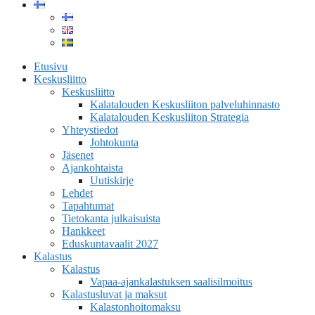
Etusivu
Keskusliitto
Keskusliitto
Kalatalouden Keskusliiton palveluhinnasto
Kalatalouden Keskusliiton Strategia
Yhteystiedot
Johtokunta
Jäsenet
Ajankohtaista
Uutiskirje
Lehdet
Tapahtumat
Tietokanta julkaisuista
Hankkeet
Eduskuntavaalit 2027
Kalastus
Kalastus
Vapaa-ajankalastuksen saalisilmoitus
Kalastusluvat ja maksut
Kalastonhoitomaksu