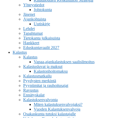
Kalatalouden Keskusliiton Strategia
Yhteystiedot
Johtokunta
Jäsenet
Ajankohtaista
Uutiskirje
Lehdet
Tapahtumat
Tietokanta julkaisuista
Hankkeet
Eduskuntavaalit 2027
Kalastus
Kalastus
Vapaa-ajankalastuksen saalisilmoitus
Kalastusluvat ja maksut
Kalastonhoitomaksu
Kalastusmatkailu
Pyydysten merkintä
Pyyntimitat ja rauhoitusajat
Ravustus
Ennätyskalat
Kalastuksenvalvonta
Miten kalastuksenvalvojaksi?
Vuoden Kalastuksenvalvoja
Osakaskunta tutuksi kalastajalle