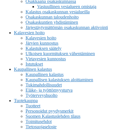
Osakkaana osakaskunnassa
Vastuullinen vesialueen omistaja
Kalastus osakaskunnan vesialueilla
Osakaskunnan taloudenhoito
Osakaskuntien yhdistäminen
Järjestäytymättömän osakaskunnan aktivointi
Kalavesien hoito
Kalavesien hoito
Järvien kunnostus
Kalastuksen säätely
Ulkoisen kuormituksen vähentäminen
Virtavesien kunnostus
Istutukset
Kaupallinen kalastus
Kaupallinen kalastus
Kaupallisen kalastuksen aloittaminen
Tukimahdollisuudet
Eläke- ja työttömyysturva
Työterveyshuolto
Tuotekauppa
Tuotteet
Personoidut pyydysmerkit
Suomen Kalastuslehden tilaus
Toimitusehdot
Tietosuojaseloste