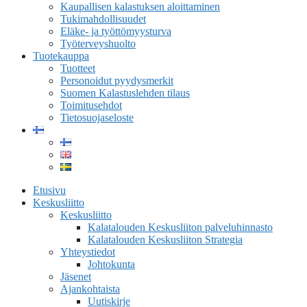
Kaupallisen kalastuksen aloittaminen
Tukimahdollisuudet
Eläke- ja työttömyysturva
Työterveyshuolto
Tuotekauppa
Tuotteet
Personoidut pyydysmerkit
Suomen Kalastuslehden tilaus
Toimitusehdot
Tietosuojaseloste
Etusivu
Keskusliitto
Keskusliitto
Kalatalouden Keskusliiton palveluhinnasto
Kalatalouden Keskusliiton Strategia
Yhteystiedot
Johtokunta
Jäsenet
Ajankohtaista
Uutiskirje