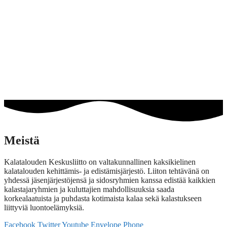
Meistä
Kalatalouden Keskusliitto on valtakunnallinen kaksikielinen
kalatalouden kehittämis- ja edistämisjärjestö. Liiton tehtävänä on
yhdessä jäsenjärjestöjensä ja sidosryhmien kanssa edistää kaikkien
kalastajaryhmien ja kuluttajien mahdollisuuksia saada
korkealaatuista ja puhdasta kotimaista kalaa sekä kalastukseen
liittyviä luontoelämyksiä.
Facebook
Twitter
Youtube
Envelope
Phone