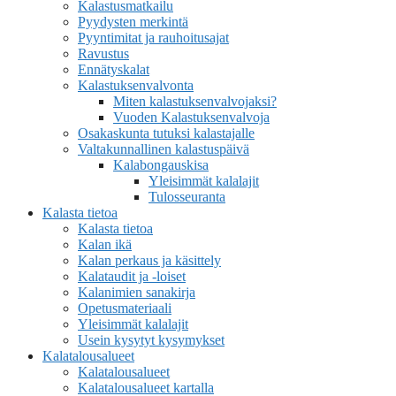
Kalastusmatkailu
Pyydysten merkintä
Pyyntimitat ja rauhoitusajat
Ravustus
Ennätyskalat
Kalastuksenvalvonta
Miten kalastuksenvalvojaksi?
Vuoden Kalastuksenvalvoja
Osakaskunta tutuksi kalastajalle
Valtakunnallinen kalastuspäivä
Kalabongauskisa
Yleisimmät kalalajit
Tulosseuranta
Kalasta tietoa
Kalasta tietoa
Kalan ikä
Kalan perkaus ja käsittely
Kalataudit ja -loiset
Kalanimien sanakirja
Opetusmateriaali
Yleisimmät kalalajit
Usein kysytyt kysymykset
Kalatalousalueet
Kalatalousalueet
Kalatalousalueet kartalla