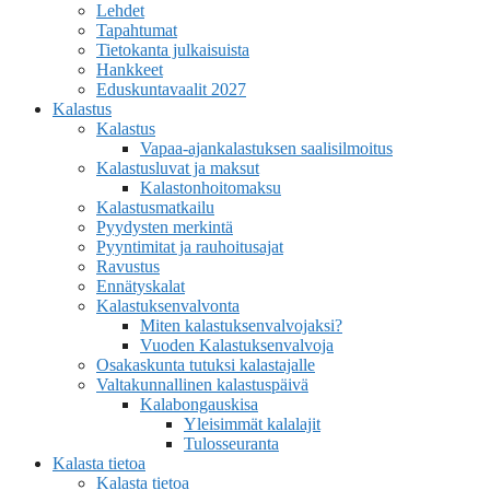
Lehdet
Tapahtumat
Tietokanta julkaisuista
Hankkeet
Eduskuntavaalit 2027
Kalastus
Kalastus
Vapaa-ajankalastuksen saalisilmoitus
Kalastusluvat ja maksut
Kalastonhoitomaksu
Kalastusmatkailu
Pyydysten merkintä
Pyyntimitat ja rauhoitusajat
Ravustus
Ennätyskalat
Kalastuksenvalvonta
Miten kalastuksenvalvojaksi?
Vuoden Kalastuksenvalvoja
Osakaskunta tutuksi kalastajalle
Valtakunnallinen kalastuspäivä
Kalabongauskisa
Yleisimmät kalalajit
Tulosseuranta
Kalasta tietoa
Kalasta tietoa