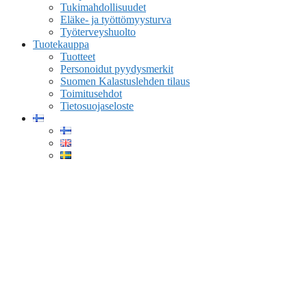
Tukimahdollisuudet
Eläke- ja työttömyysturva
Työterveyshuolto
Tuotekauppa
Tuotteet
Personoidut pyydysmerkit
Suomen Kalastuslehden tilaus
Toimitusehdot
Tietosuojaseloste