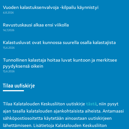
Vuoden kalastuksenvalvoja -kilpailu käynnistyi
4.8.2026
Ravustuskausi alkaa ensi viikolla
14.7.2026
Kalastusluvat ovat kunnossa suurella osalla kalastajista
15.6.2026
Tunnollinen kalastaja hoitaa luvat kuntoon ja merkitsee
pyydyksensä oikein
15.6.2026
Tilaa uutiskirje
Tilaa Kalatalouden Keskusliiton uutiskirje
tästä
, niin pysyt
ajan tasalla kalatalouden ajankohtaisista aiheista. Antamaasi
sähköpostiosoitetta käytetään ainoastaan uutiskirjeen
lähettämiseen. Lisätietoja Kalatalouden Keskusliiton