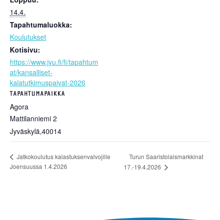
14.4.
Tapahtumaluokka:
Koulutukset
Kotisivu:
https://www.jyu.fi/fi/tapahtum
at/kansalliset-
kalatutkimuspaivat-2026
TAPAHTUMAPAIKKA
Agora
Mattilanniemi 2
Jyväskylä
,
40014
Turun Saaristolaismarkkinat
Jatkokoulutus kalastuksenvalvojille
Joensuussa 1.4.2026
17.-19.4.2026