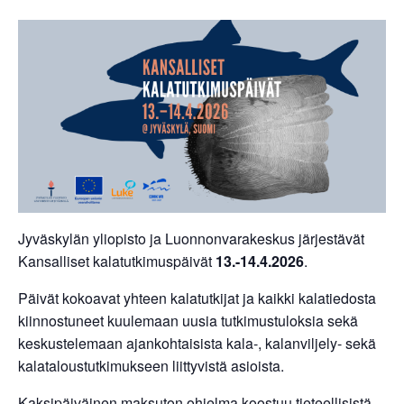
Jyväskylän yliopisto ja Luonnonvarakeskus järjestävät
Kansalliset kalatutkimuspäivät
13.-14.4.2026
.
Päivät kokoavat yhteen kalatutkijat ja kaikki kalatiedosta
kiinnostuneet kuulemaan uusia tutkimustuloksia sekä
keskustelemaan ajankohtaisista kala-, kalanviljely- sekä
kalataloustutkimukseen liittyvistä asioista.
Kaksipäiväinen maksuton ohjelma koostuu tieteellisistä