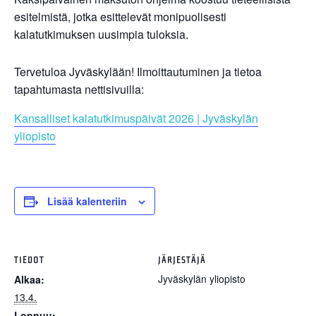
esitelmistä, jotka esittelevät monipuolisesti
kalatutkimuksen uusimpia tuloksia.
Tervetuloa Jyväskylään! Ilmoittautuminen ja tietoa
tapahtumasta nettisivuilla:
Kansalliset kalatutkimuspäivät 2026 | Jyväskylän
yliopisto
Lisää kalenteriin
TIEDOT
JÄRJESTÄJÄ
Jyväskylän yliopisto
Alkaa:
13.4.
Loppuu: