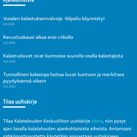
Vuoden kalastuksenvalvoja -kilpailu käynnistyi
4.8.2026
Ravustuskausi alkaa ensi viikolla
14.7.2026
Kalastusluvat ovat kunnossa suurella osalla kalastajista
15.6.2026
Tunnollinen kalastaja hoitaa luvat kuntoon ja merkitsee
pyydyksensä oikein
15.6.2026
Tilaa uutiskirje
Tilaa Kalatalouden Keskusliiton uutiskirje
tästä
, niin pysyt
ajan tasalla kalatalouden ajankohtaisista aiheista. Antamaasi
sähköpostiosoitetta käytetään ainoastaan uutiskirjeen