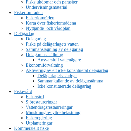
Fisksjukdomar och parasiter
Undervisningsmaterial
Fiskeriområden
Fiskeriområden
Karta över fiskeriområdena
Nyttjande- och vårdplan
Delägarlag
Delägarlag
Fiske på delägarlagets vatten
Sammanslagning av delägarlag
Delägarens ställning
Ansvarsfull vattenägare
Ekonomiförvaltning
Aktivering av ett icke konstituerat delägarlag
Delägarlagets stadgar
Sammankallande av delägarstämma
Icke konstituerade delägarlag
Fiskevård
Fiskevård
Sjörestaureringar
Vattendragsrestaureringar
Minskning av yttre belastning
Fiskereglering
Utplanteringar
Kommersiellt fiske