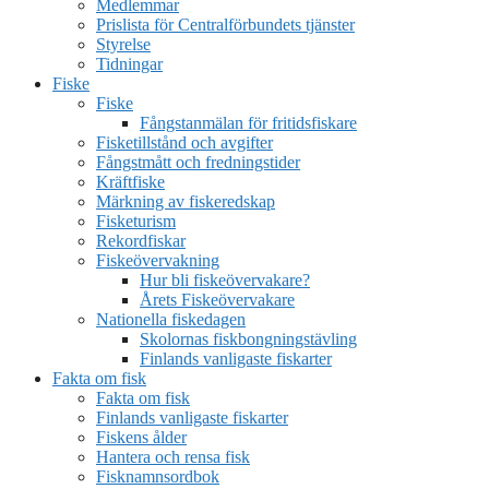
Medlemmar
Prislista för Centralförbundets tjänster
Styrelse
Tidningar
Fiske
Fiske
Fångstanmälan för fritidsfiskare
Fisketillstånd och avgifter
Fångstmått och fredningstider
Kräftfiske
Märkning av fiskeredskap
Fisketurism
Rekordfiskar
Fiskeövervakning
Hur bli fiskeövervakare?
Årets Fiskeövervakare
Nationella fiskedagen
Skolornas fiskbongningstävling
Finlands vanligaste fiskarter
Fakta om fisk
Fakta om fisk
Finlands vanligaste fiskarter
Fiskens ålder
Hantera och rensa fisk
Fisknamnsordbok