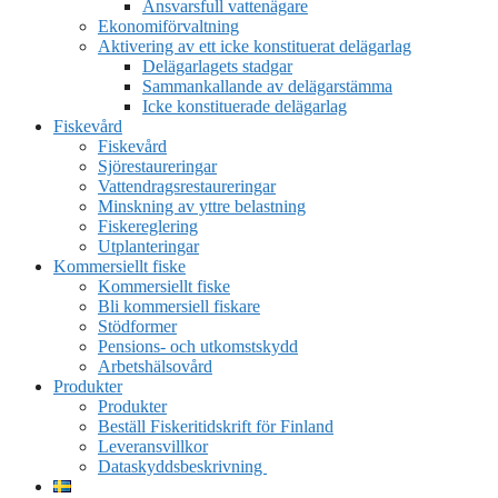
Ansvarsfull vattenägare
Ekonomiförvaltning
Aktivering av ett icke konstituerat delägarlag
Delägarlagets stadgar
Sammankallande av delägarstämma
Icke konstituerade delägarlag
Fiskevård
Fiskevård
Sjörestaureringar
Vattendragsrestaureringar
Minskning av yttre belastning
Fiskereglering
Utplanteringar
Kommersiellt fiske
Kommersiellt fiske
Bli kommersiell fiskare
Stödformer
Pensions- och utkomstskydd
Arbetshälsovård
Produkter
Produkter
Beställ Fiskeritidskrift för Finland
Leveransvillkor
Dataskyddsbeskrivning