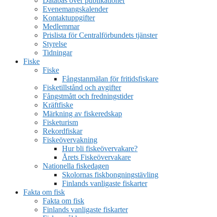
Databas över publikationer
Evenemangskalender
Kontaktuppgifter
Medlemmar
Prislista för Centralförbundets tjänster
Styrelse
Tidningar
Fiske
Fiske
Fångstanmälan för fritidsfiskare
Fisketillstånd och avgifter
Fångstmått och fredningstider
Kräftfiske
Märkning av fiskeredskap
Fisketurism
Rekordfiskar
Fiskeövervakning
Hur bli fiskeövervakare?
Årets Fiskeövervakare
Nationella fiskedagen
Skolornas fiskbongningstävling
Finlands vanligaste fiskarter
Fakta om fisk
Fakta om fisk
Finlands vanligaste fiskarter