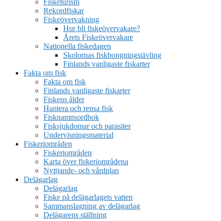
Fisketurism
Rekordfiskar
Fiskeövervakning
Hur bli fiskeövervakare?
Årets Fiskeövervakare
Nationella fiskedagen
Skolornas fiskbongningstävling
Finlands vanligaste fiskarter
Fakta om fisk
Fakta om fisk
Finlands vanligaste fiskarter
Fiskens ålder
Hantera och rensa fisk
Fisknamnsordbok
Fisksjukdomar och parasiter
Undervisningsmaterial
Fiskeriområden
Fiskeriområden
Karta över fiskeriområdena
Nyttjande- och vårdplan
Delägarlag
Delägarlag
Fiske på delägarlagets vatten
Sammanslagning av delägarlag
Delägarens ställning