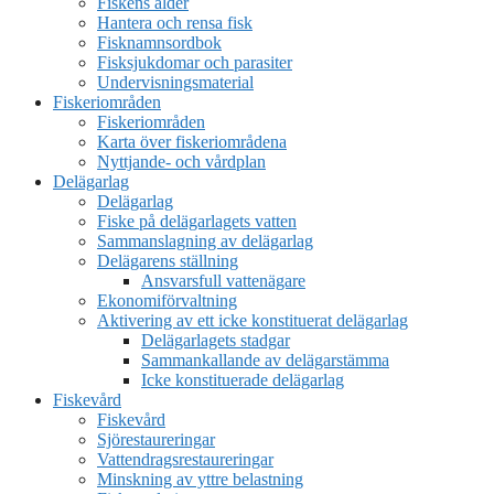
Fiskens ålder
Hantera och rensa fisk
Fisknamnsordbok
Fisksjukdomar och parasiter
Undervisningsmaterial
Fiskeriområden
Fiskeriområden
Karta över fiskeriområdena
Nyttjande- och vårdplan
Delägarlag
Delägarlag
Fiske på delägarlagets vatten
Sammanslagning av delägarlag
Delägarens ställning
Ansvarsfull vattenägare
Ekonomiförvaltning
Aktivering av ett icke konstituerat delägarlag
Delägarlagets stadgar
Sammankallande av delägarstämma
Icke konstituerade delägarlag
Fiskevård
Fiskevård
Sjörestaureringar
Vattendragsrestaureringar
Minskning av yttre belastning