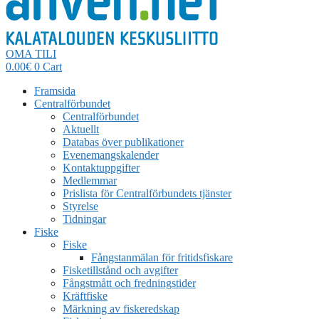
OMA TILI
0.00
€
0
Cart
Framsida
Centralförbundet
Centralförbundet
Aktuellt
Databas över publikationer
Evenemangskalender
Kontaktuppgifter
Medlemmar
Prislista för Centralförbundets tjänster
Styrelse
Tidningar
Fiske
Fiske
Fångstanmälan för fritidsfiskare
Fisketillstånd och avgifter
Fångstmått och fredningstider
Kräftfiske
Märkning av fiskeredskap