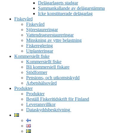
Delägarlagets stadgar
Sammankallande av delägarstämma
Icke konstituerade delägarlag
Fiskevård
Fiskevård
Sjörestaureringar
Vattendragsrestaureringar
Minskning av yttre belastning
Fiskereglering
Utplanteringar
Kommersiellt fiske
Kommersiellt fiske
Bli kommersiell fiskare
Stödformer
Pensions- och utkomstskydd
Arbetshälsovård
Produkter
Produkter
Beställ Fiskeritidskrift för Finland
Leveransvillkor
Dataskyddsbeskrivning