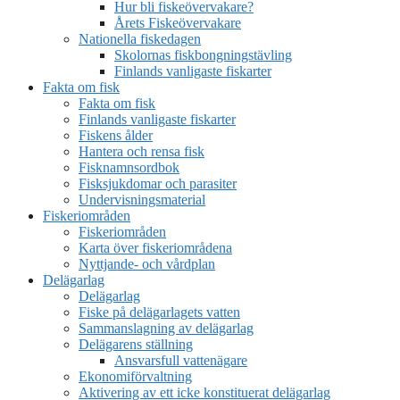
Hur bli fiskeövervakare?
Årets Fiskeövervakare
Nationella fiskedagen
Skolornas fiskbongningstävling
Finlands vanligaste fiskarter
Fakta om fisk
Fakta om fisk
Finlands vanligaste fiskarter
Fiskens ålder
Hantera och rensa fisk
Fisknamnsordbok
Fisksjukdomar och parasiter
Undervisningsmaterial
Fiskeriområden
Fiskeriområden
Karta över fiskeriområdena
Nyttjande- och vårdplan
Delägarlag
Delägarlag
Fiske på delägarlagets vatten
Sammanslagning av delägarlag
Delägarens ställning
Ansvarsfull vattenägare
Ekonomiförvaltning
Aktivering av ett icke konstituerat delägarlag