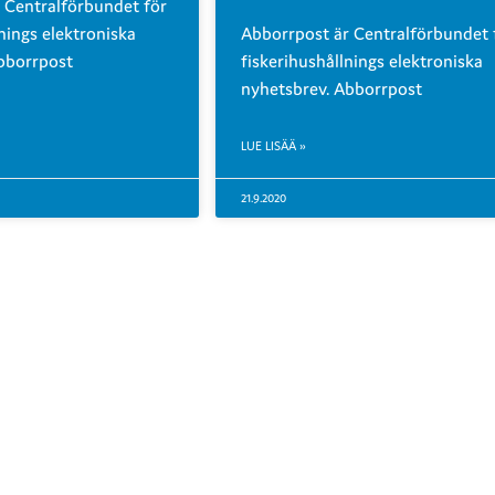
 Centralförbundet för
nings elektroniska
Abborrpost är Centralförbundet 
bborrpost
fiskerihushållnings elektroniska
nyhetsbrev. Abborrpost
LUE LISÄÄ »
21.9.2020