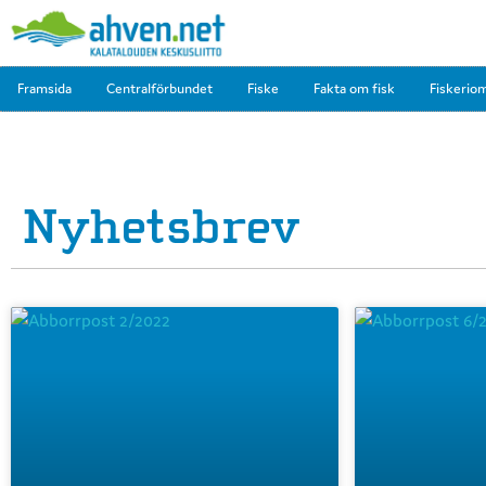
Framsida
Centralförbundet
Fiske
Fakta om fisk
Fiskerio
Nyhetsbrev