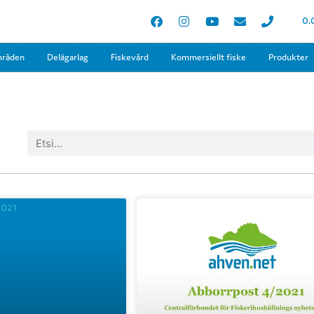
0.
mråden
Delägarlag
Fiskevård
Kommersiellt fiske
Produkter