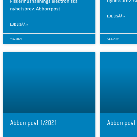
nyhetsbrev. A
Fiskerihushållnings elektroniska
nyhetsbrev. Abborrpost
LUE LISÄÄ »
LUE LISÄÄ »
11.6.2021
14.4.2021
Abborrpost 1/2021
Abborrpost