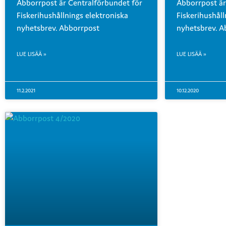
Abborrpost är Centralförbundet för
Abborrpost är
Fiskerihushållnings elektroniska
Fiskerihushåll
nyhetsbrev. Abborrpost
nyhetsbrev. A
LUE LISÄÄ »
LUE LISÄÄ »
11.2.2021
10.12.2020