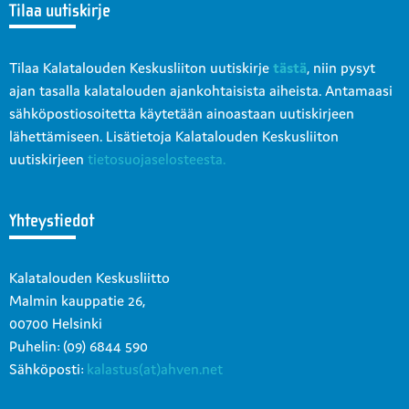
Tilaa uutiskirje
Tilaa Kalatalouden Keskusliiton uutiskirje
tästä
, niin pysyt
ajan tasalla kalatalouden ajankohtaisista aiheista. Antamaasi
sähköpostiosoitetta käytetään ainoastaan uutiskirjeen
lähettämiseen. Lisätietoja Kalatalouden Keskusliiton
uutiskirjeen
tietosuojaselosteesta.
Yhteystiedot
Kalatalouden Keskusliitto
Malmin kauppatie 26,
00700 Helsinki
Puhelin: (09) 6844 590
Sähköposti:
kalastus(at)ahven.net