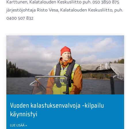
Karttunen, Kalatalouden Keskusliitto puh. 050 3850 875
järjestöjohtaja Risto Vesa, Kalatalouden Keskusliitto, puh.
0400 507 832
Vuoden kalastuksenvalvoja -kilpailu
käynnistyi
LUE LISÄÄ »