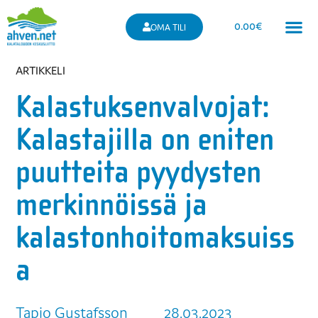
0.00
€
OMA TILI
ARTIKKELI
Kalastuksenvalvojat:
Kalastajilla on eniten
puutteita pyydysten
merkinnöissä ja
kalastonhoitomaksuiss
a
Tapio Gustafsson
28.03.2023