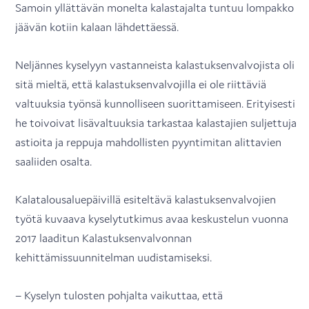
Samoin yllättävän monelta kalastajalta tuntuu lompakko
jäävän kotiin kalaan lähdettäessä.
Neljännes kyselyyn vastanneista kalastuksenvalvojista oli
sitä mieltä, että kalastuksenvalvojilla ei ole riittäviä
valtuuksia työnsä kunnolliseen suorittamiseen. Erityisesti
he toivoivat lisävaltuuksia tarkastaa kalastajien suljettuja
astioita ja reppuja mahdollisten pyyntimitan alittavien
saaliiden osalta.
Kalatalousaluepäivillä esiteltävä kalastuksenvalvojien
työtä kuvaava kyselytutkimus avaa keskustelun vuonna
2017 laaditun Kalastuksenvalvonnan
kehittämissuunnitelman uudistamiseksi.
– Kyselyn tulosten pohjalta vaikuttaa, että