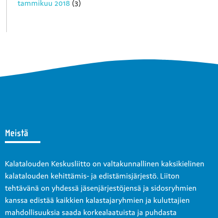
tammikuu 2018
(3)
Meistä
Kalatalouden Keskusliitto on valtakunnallinen kaksikielinen
kalatalouden kehittämis- ja edistämisjärjestö. Liiton
tehtävänä on yhdessä jäsenjärjestöjensä ja sidosryhmien
kanssa edistää kaikkien kalastajaryhmien ja kuluttajien
mahdollisuuksia saada korkealaatuista ja puhdasta