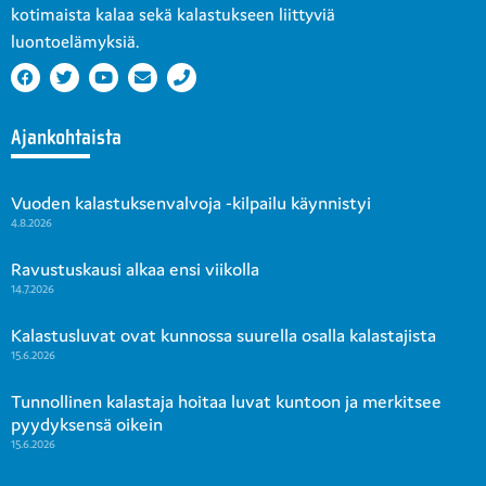
kotimaista kalaa sekä kalastukseen liittyviä
luontoelämyksiä.
Ajankohtaista
Vuoden kalastuksenvalvoja -kilpailu käynnistyi
4.8.2026
Ravustuskausi alkaa ensi viikolla
14.7.2026
Kalastusluvat ovat kunnossa suurella osalla kalastajista
15.6.2026
Tunnollinen kalastaja hoitaa luvat kuntoon ja merkitsee
pyydyksensä oikein
15.6.2026