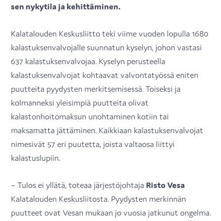
sen nykytila ja kehittäminen.
Kalatalouden Keskusliitto teki viime vuoden lopulla 1680
kalastuksenvalvojalle suunnatun kyselyn, johon vastasi
637 kalastuksenvalvojaa. Kyselyn perusteella
kalastuksenvalvojat kohtaavat valvontatyössä eniten
puutteita pyydysten merkitsemisessä. Toiseksi ja
kolmanneksi yleisimpiä puutteita olivat
kalastonhoitomaksun unohtaminen kotiin tai
maksamatta jättäminen. Kaikkiaan kalastuksenvalvojat
nimesivät 57 eri puutetta, joista valtaosa liittyi
kalastuslupiin.
– Tulos ei yllätä, toteaa järjestöjohtaja
Risto Vesa
Kalatalouden Keskusliitosta. Pyydysten merkinnän
puutteet ovat Vesan mukaan jo vuosia jatkunut ongelma.