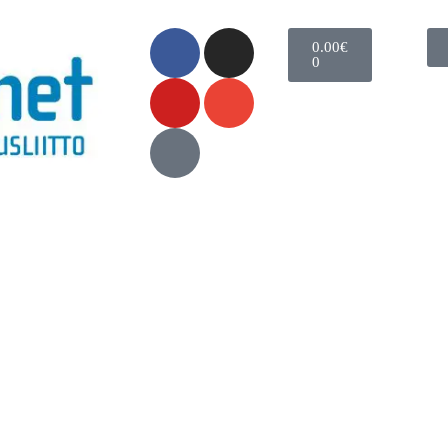
0.00
€
0