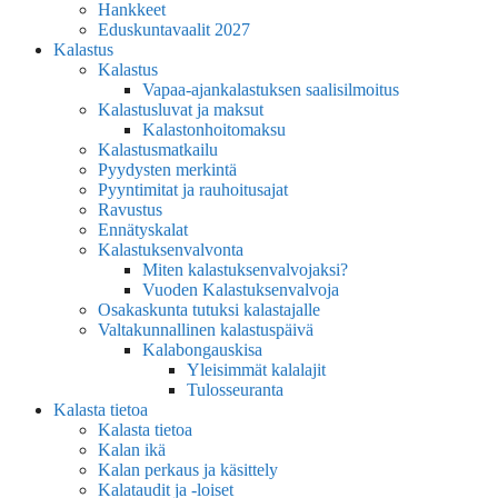
Hankkeet
Eduskuntavaalit 2027
Kalastus
Kalastus
Vapaa-ajankalastuksen saalisilmoitus
Kalastusluvat ja maksut
Kalastonhoitomaksu
Kalastusmatkailu
Pyydysten merkintä
Pyyntimitat ja rauhoitusajat
Ravustus
Ennätyskalat
Kalastuksenvalvonta
Miten kalastuksenvalvojaksi?
Vuoden Kalastuksenvalvoja
Osakaskunta tutuksi kalastajalle
Valtakunnallinen kalastuspäivä
Kalabongauskisa
Yleisimmät kalalajit
Tulosseuranta
Kalasta tietoa
Kalasta tietoa
Kalan ikä
Kalan perkaus ja käsittely
Kalataudit ja -loiset