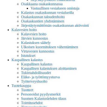
Osakkaana osakaskunnassa
Vastuullinen vesialueen omistaja
Kalastus osakaskunnan vesialueilla
Osakaskunnan taloudenhoito
Osakaskuntien yhdistäminen
Järjestäytymättömän osakaskunnan aktivointi
Kalavesien hoito
Kalavesien hoito
Järvien kunnostus
Kalastuksen säätely
Ulkoisen kuormituksen vähentäminen
Virtavesien kunnostus
Istutukset
Kaupallinen kalastus
Kaupallinen kalastus
Kaupallisen kalastuksen aloittaminen
Tukimahdollisuudet
Eläke- ja työttömyysturva
Työterveyshuolto
Tuotekauppa
Tuotteet
Personoidut pyydysmerkit
Suomen Kalastuslehden tilaus
Toimitusehdot