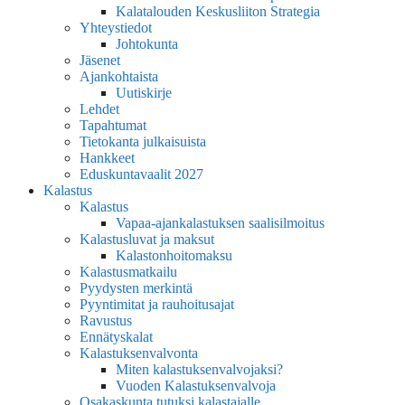
Kalatalouden Keskusliiton Strategia
Yhteystiedot
Johtokunta
Jäsenet
Ajankohtaista
Uutiskirje
Lehdet
Tapahtumat
Tietokanta julkaisuista
Hankkeet
Eduskuntavaalit 2027
Kalastus
Kalastus
Vapaa-ajankalastuksen saalisilmoitus
Kalastusluvat ja maksut
Kalastonhoitomaksu
Kalastusmatkailu
Pyydysten merkintä
Pyyntimitat ja rauhoitusajat
Ravustus
Ennätyskalat
Kalastuksenvalvonta
Miten kalastuksenvalvojaksi?
Vuoden Kalastuksenvalvoja
Osakaskunta tutuksi kalastajalle