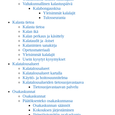
Valtakunnallinen kalastuspäivä
Kalabongauskisa
Yleisimmät kalalajit
Tulosseuranta
Kalasta tietoa
Kalasta tietoa
Kalan ikä
Kalan perkaus ja käsittely
Kalataudit ja -loiset
Kalanimien sanakirja
Opetusmateriaali
Yleisimmät kalalajit
Usein kysytyt kysymykset
Kalatalousalueet
Kalatalousalueet
Kalatalousalueet kartalla
Käyttö- ja hoitosuunnitelma
Kalatalousalueiden tietosuojavastaava
Tietosuojavastaavan palvelu
Osakaskunnat
Osakaskunnat
Päätöksenteko osakaskunnassa
Osakaskunnan säännöt
Kokouksen järjestäminen
Järjestäytymätön osakaskunta