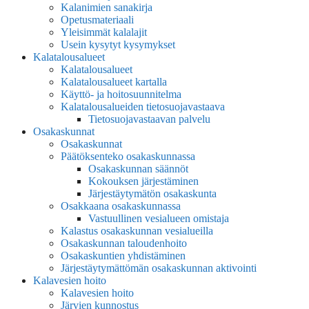
Kalanimien sanakirja
Opetusmateriaali
Yleisimmät kalalajit
Usein kysytyt kysymykset
Kalatalousalueet
Kalatalousalueet
Kalatalousalueet kartalla
Käyttö- ja hoitosuunnitelma
Kalatalousalueiden tietosuojavastaava
Tietosuojavastaavan palvelu
Osakaskunnat
Osakaskunnat
Päätöksenteko osakaskunnassa
Osakaskunnan säännöt
Kokouksen järjestäminen
Järjestäytymätön osakaskunta
Osakkaana osakaskunnassa
Vastuullinen vesialueen omistaja
Kalastus osakaskunnan vesialueilla
Osakaskunnan taloudenhoito
Osakaskuntien yhdistäminen
Järjestäytymättömän osakaskunnan aktivointi
Kalavesien hoito
Kalavesien hoito
Järvien kunnostus