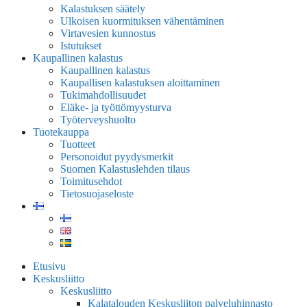
Kalastuksen säätely
Ulkoisen kuormituksen vähentäminen
Virtavesien kunnostus
Istutukset
Kaupallinen kalastus
Kaupallinen kalastus
Kaupallisen kalastuksen aloittaminen
Tukimahdollisuudet
Eläke- ja työttömyysturva
Työterveyshuolto
Tuotekauppa
Tuotteet
Personoidut pyydysmerkit
Suomen Kalastuslehden tilaus
Toimitusehdot
Tietosuojaseloste
Etusivu
Keskusliitto
Keskusliitto
Kalatalouden Keskusliiton palveluhinnasto