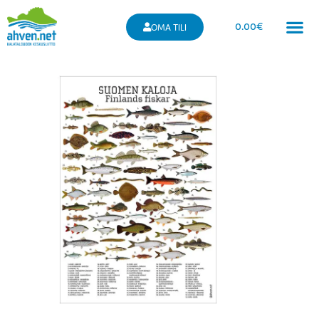
0.00
€
OMA TILI