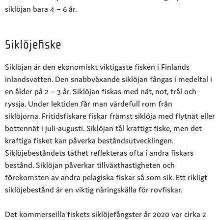
siklöjan
bara 4 – 6 år.
Siklöjefiske
Siklöjan är den ekonomiskt viktigaste fisken i
Finlands
inlandsvatten. Den snabbväxande siklöjan
fångas i medeltal i
en ålder på 2 – 3 år. Siklöjan fiskas med nät, not, trål och
ryssja. Under lektiden får
man värdefull rom från
siklöjorna. Fritidsfiskare fiskar främst siklöja med flytnät eller
bottennät i juli-augusti. Siklöjan tål kraftigt fiske, men det
kraftiga fisket kan påverka beståndsutvecklingen.
Siklöjebeståndets täthet reflekteras ofta i andra fiskars
bestånd. Siklöjan påverkar tillväxthastigheten och
förekomsten av andra pelagiska fiskar så som sik. Ett rikligt
siklöjebestånd är en viktig näringskälla för rovfiskar.
Det kommerseilla fiskets siklöjefångster år 2020 var cirka 2