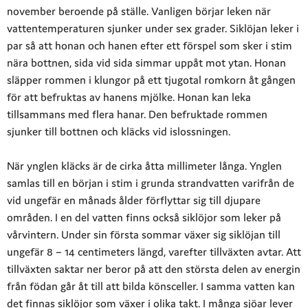
november beroende på ställe. Vanligen börjar leken när
vattentemperaturen sjunker under sex grader. Siklöjan leker i
par så att honan och hanen efter ett förspel som sker i stim
nära bottnen,
sida vid sida simmar uppåt mot ytan. Honan
släpper rommen i klungor på ett tjugotal romkorn åt gången
för att befruktas av hanens mjölke. Honan kan leka
tillsammans med flera hanar. Den befruktade rommen
sjunker till bottnen och kläcks vid islossningen.
När ynglen kläcks är de cirka åtta millimeter långa. Ynglen
samlas till en början i stim i grunda strandvatten varifrån de
vid ungefär en månads ålder förflyttar sig till djupare
områden. I en del vatten finns också siklöjor som leker på
vårvintern. Under sin första sommar växer sig siklöjan till
ungefär 8 – 14 centimeters längd, varefter tillväxten avtar. Att
tillväxten saktar ner beror på att den största delen av energin
från födan går åt till att bilda könsceller. I samma vatten kan
det finnas siklöjor som växer i olika takt. I många sjöar lever