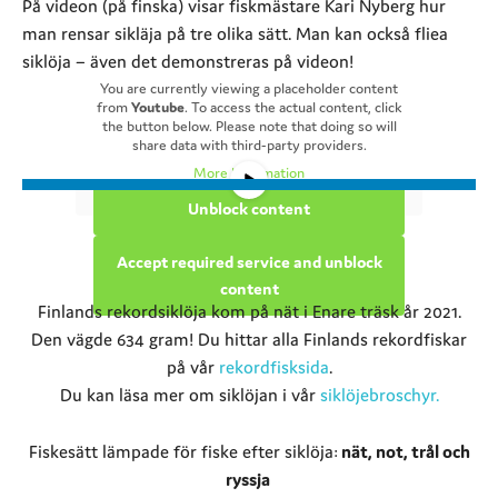
På videon (på finska) visar fiskmästare Kari Nyberg hur
man rensar sikläja på tre olika sätt. Man kan också fliea
siklöja – även det demonstreras på videon!
You are currently viewing a placeholder content
from
Youtube
. To access the actual content, click
the button below. Please note that doing so will
share data with third-party providers.
More Information
Unblock content
Accept required service and unblock
content
Finlands rekordsiklöja kom på nät i Enare träsk år 2021.
Den vägde 634 gram! Du hittar alla Finlands rekordfiskar
på vår
rekordfisksida
.
Du kan läsa mer om siklöjan i vår
siklöjebroschyr.
Fiskesätt lämpade för fiske efter siklöja:
nät, not, trål och
ryssja