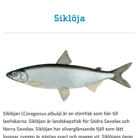
Siklöja
Siklöjan (
Coregonus albula
) är en stimfisk som hör till
laxfiskarna. Siklöjan är landskapsfisk för Södra Savolax och
Norra Savolax. Siklöjan har silverglänsande fjäll som lätt
lossnar, ryggen är nästan svart och magen vit. Siklöjans ögon