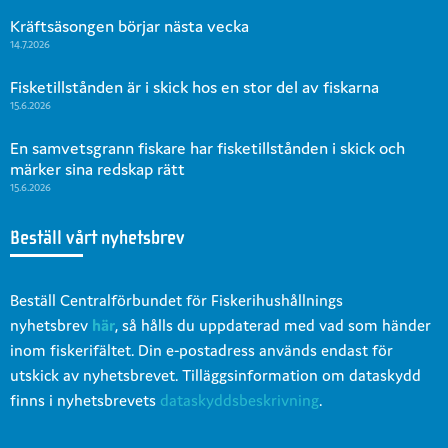
Kräftsäsongen börjar nästa vecka
14.7.2026
Fisketillstånden är i skick hos en stor del av fiskarna
15.6.2026
En samvetsgrann fiskare har fisketillstånden i skick och
märker sina redskap rätt
15.6.2026
Beställ vårt nyhetsbrev
Beställ Centralförbundet för Fiskerihushållnings
nyhetsbrev
här
, så hålls du uppdaterad med vad som händer
inom fiskerifältet. Din e-postadress används endast för
utskick av nyhetsbrevet. Tilläggsinformation om dataskydd
finns i nyhetsbrevets
dataskyddsbeskrivning
.