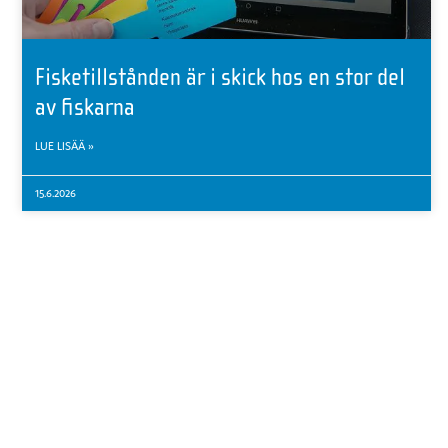
Fisketillstånden är i skick hos en stor del
av fiskarna
LUE LISÄÄ »
15.6.2026