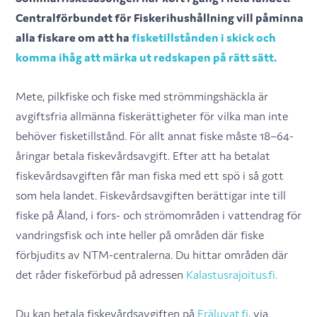
Centralförbundet för Fiskerihushållning vill påminna
alla fiskare om att ha
fisketillstånden i skick och
komma ihåg att märka ut redskapen på rätt sätt.
Mete, pilkfiske och fiske med strömmingshäckla är
avgiftsfria allmänna fiskerättigheter för vilka man inte
behöver fisketillstånd. För allt annat fiske måste 18–64-
åringar betala fiskevårdsavgift. Efter att ha betalat
fiskevårdsavgiften får man fiska med ett spö i så gott
som hela landet. Fiskevårdsavgiften berättigar inte till
fiske på Åland, i fors- och strömområden i vattendrag för
vandringsfisk och inte heller på områden där fiske
förbjudits av NTM-centralerna. Du hittar områden där
det råder fiskeförbud på adressen
Kalastusrajoitus.fi.
Du kan betala fiskevårdsavgiften på
Eräluvat.fi
, via