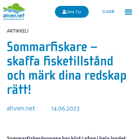
0.00
€
OMA TILI
ARTIKKELI
Sommarfiskare –
skaffa fisketillstånd
och märk dina redskap
rätt!
ahven.net
14.06.2023
Sommarfiskesäsongen har kört i gång i hela landet.