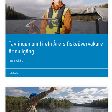
Tävlingen om titeln Årets fiskeövervakare
är nu igång
LUE LISÄÄ »
5.8.2026