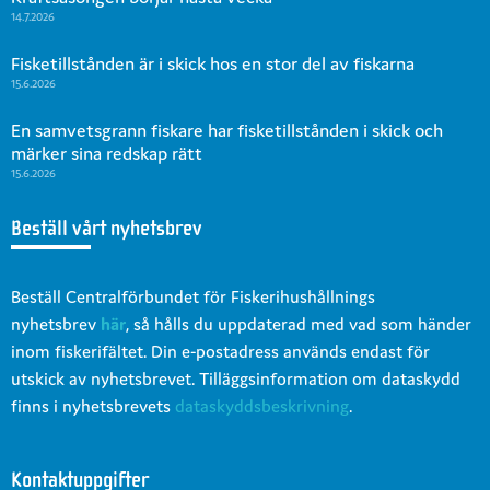
14.7.2026
Fisketillstånden är i skick hos en stor del av fiskarna
15.6.2026
En samvetsgrann fiskare har fisketillstånden i skick och
märker sina redskap rätt
15.6.2026
Beställ vårt nyhetsbrev
Beställ Centralförbundet för Fiskerihushållnings
nyhetsbrev
här
, så hålls du uppdaterad med vad som händer
inom fiskerifältet. Din e-postadress används endast för
utskick av nyhetsbrevet. Tilläggsinformation om dataskydd
finns i nyhetsbrevets
dataskyddsbeskrivning
.
Kontaktuppgifter