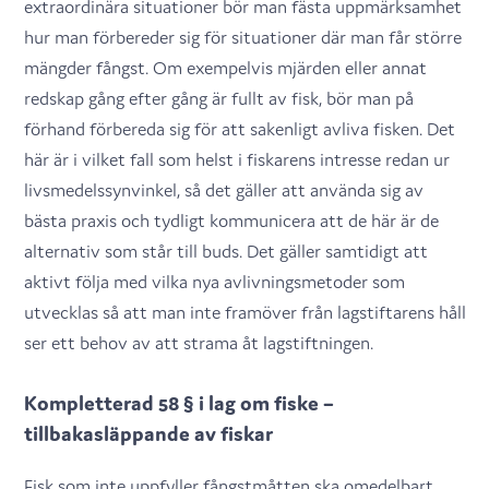
extraordinära situationer bör man fästa uppmärksamhet
hur man förbereder sig för situationer där man får större
mängder fångst. Om exempelvis mjärden eller annat
redskap gång efter gång är fullt av fisk, bör man på
förhand förbereda sig för att sakenligt avliva fisken. Det
här är i vilket fall som helst i fiskarens intresse redan ur
livsmedelssynvinkel, så det gäller att använda sig av
bästa praxis och tydligt kommunicera att de här är de
alternativ som står till buds. Det gäller samtidigt att
aktivt följa med vilka nya avlivningsmetoder som
utvecklas så att man inte framöver från lagstiftarens håll
ser ett behov av att strama åt lagstiftningen.
Kompletterad 58 § i lag om fiske –
tillbakasläppande av fiskar
Fisk som inte uppfyller fångstmåtten ska omedelbart