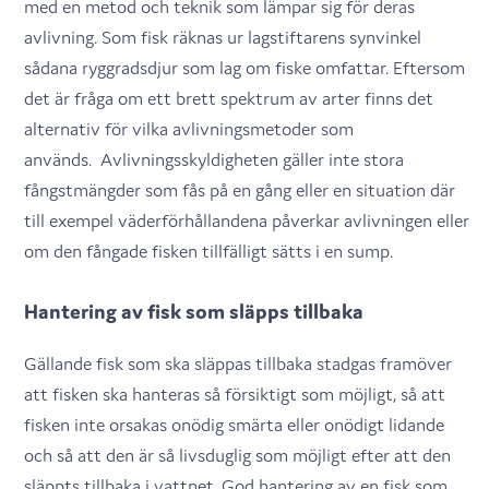
med en metod och teknik som lämpar sig för deras
avlivning. Som fisk räknas ur lagstiftarens synvinkel
sådana ryggradsdjur som lag om fiske omfattar. Eftersom
det är fråga om ett brett spektrum av arter finns det
alternativ för vilka avlivningsmetoder som
används. Avlivningsskyldigheten gäller inte stora
fångstmängder som fås på en gång eller en situation där
till exempel väderförhållandena påverkar avlivningen eller
om den fångade fisken tillfälligt sätts i en sump.
Hantering av fisk som släpps tillbaka
Gällande fisk som ska släppas tillbaka stadgas framöver
att fisken ska hanteras så försiktigt som möjligt, så att
fisken inte orsakas onödig smärta eller onödigt lidande
och så att den är så livsduglig som möjligt efter att den
släppts tillbaka i vattnet. God hantering av en fisk som