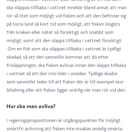
ska släppas tillbaka i vattnet innebär bland annat att man
rör så litet som möjligt vid fisken och att den befinner sig
på torra land så kort tid som möjligt, att fisken lösgörs
från kroken eller nätet så försiktigt och snabbt som
möjligt, samt att den släpps tillbaka i vattnet försiktigt.
Om en fisk som ska släppas tillbaka i vattnet är tydligt
skadad, så att den sannolikt kommer att dö efter
frisläppningen, ska fisken avlivas innan den släpps tillbaka
i vattnet så att den inte lider i onödan. Tydliga skador
som sannolikt leder till att fisken dör är till exempel stor
blödning eller att fisken ligger orörlig när man rör vid den.
Hur ska man avliva?
I regeringspropositionen är utgångspunkten för möjligt
smärtfri avlivning att fisken inte orsakas onödig smärta