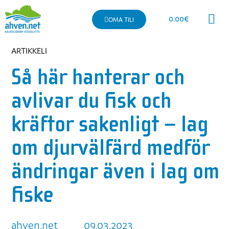
0.00
€
OMA TILI
Kommersiellt fiske
ARTIKKELI
Så här hanterar och
avlivar du fisk och
kräftor sakenligt – lag
om djurvälfärd medför
ändringar även i lag om
fiske
ahven.net
09.03.2023