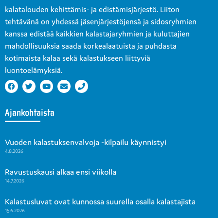
kalatalouden kehittämis- ja edistämisjärjestö. Liiton
tehtävänä on yhdessä jäsenjärjestöjensä ja sidosryhmien
kanssa edistää kaikkien kalastajaryhmien ja kuluttajien
mahdollisuuksia saada korkealaatuista ja puhdasta
kotimaista kalaa sekä kalastukseen liittyviä
luontoelämyksiä.
Ajankohtaista
Vuoden kalastuksenvalvoja -kilpailu käynnistyi
4.8.2026
Ravustuskausi alkaa ensi viikolla
14.7.2026
Kalastusluvat ovat kunnossa suurella osalla kalastajista
15.6.2026