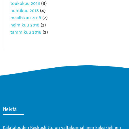
toukokuu 2018
(8)
huhtikuu 2018
(4)
maaliskuu 2018
(2)
helmikuu 2018
(2)
tammikuu 2018
(3)
Meistä
Kalatalouden Keskusliitto on valtakunnallinen kaksikielinen