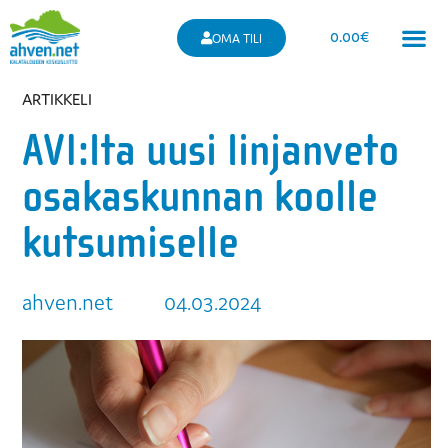
0.00
€
OMA TILI
ARTIKKELI
AVI:lta uusi linjanveto
osakaskunnan koolle
kutsumiselle
ahven.net
04.03.2024