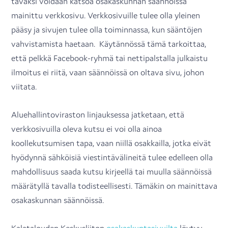
tavaksi voidaan katsoa osakaskunnan säännöissä
mainittu verkkosivu. Verkkosivuille tulee olla yleinen
pääsy ja sivujen tulee olla toiminnassa, kun sääntöjen
vahvistamista haetaan. Käytännössä tämä tarkoittaa,
että pelkkä Facebook-ryhmä tai nettipalstalla julkaistu
ilmoitus ei riitä, vaan säännöissä on oltava sivu, johon
viitata.
Aluehallintoviraston linjauksessa jatketaan, että
verkkosivuilla oleva kutsu ei voi olla ainoa
koollekutsumisen tapa, vaan niillä osakkailla, jotka eivät
hyödynnä sähköisiä viestintävälineitä tulee edelleen olla
mahdollisuus saada kutsu kirjeellä tai muulla säännöissä
määrätyllä tavalla todisteellisesti. Tämäkin on mainittava
osakaskunnan säännöissä.
Kalatalouden Keskusliiton
osakaskuntasivuilta
löytyy