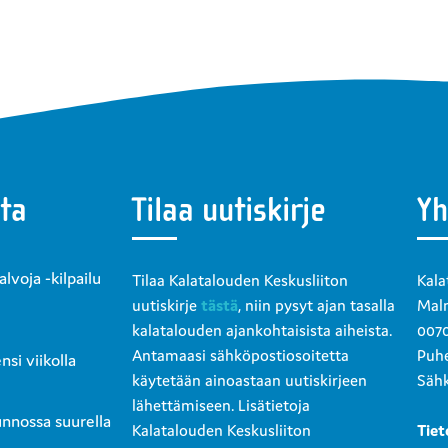
ta
Tilaa uutiskirje
Yh
voja -kilpailu
Tilaa Kalatalouden Keskusliiton
Kala
uutiskirje
tästä
, niin pysyt ajan tasalla
Malm
kalatalouden ajankohtaisista aiheista.
0070
Antamaasi sähköpostiosoitetta
Puhe
si viikolla
käytetään ainoastaan uutiskirjeen
Sähk
lähettämiseen. Lisätietoja
unnossa suurella
Kalatalouden Keskusliiton
Tiet