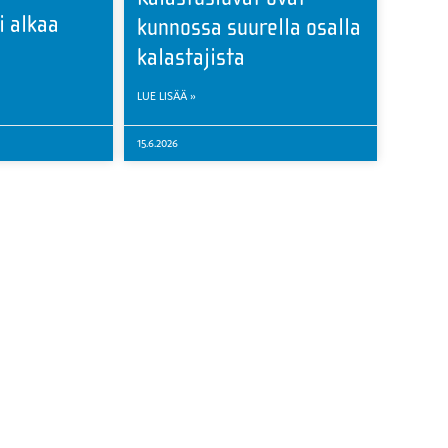
i alkaa
kunnossa suurella osalla
kalastajista
LUE LISÄÄ »
15.6.2026