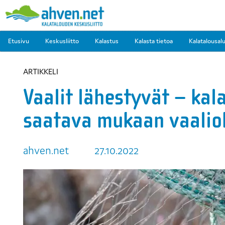
Etusivu
Keskusliitto
Kalastus
Kalasta tietoa
Kalatalousal
ARTIKKELI
Vaalit lähestyvät – kal
saatava mukaan vaalio
ahven.net
27.10.2022