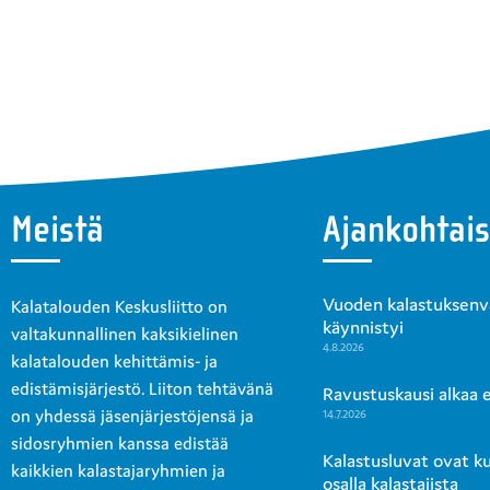
Meistä
Ajankohtais
Vuoden kalastuksenval
Kalatalouden Keskusliitto on
käynnistyi
valtakunnallinen kaksikielinen
4.8.2026
kalatalouden kehittämis- ja
edistämisjärjestö. Liiton tehtävänä
Ravustuskausi alkaa en
on yhdessä jäsenjärjestöjensä ja
14.7.2026
sidosryhmien kanssa edistää
Kalastusluvat ovat k
kaikkien kalastajaryhmien ja
osalla kalastajista