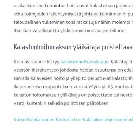
osakaskuntien toimintaa haittaavat kalastuksen järjestä
sekä toimijoiden ikääntymisestä johtuva toiminnan hii
taloudellinen tukeminen toisi ratkaisuja näihin molempiin
itsellään varallisuutta yhdistämistoimitusten tekoon.
Kalastonhoitomaksun yläikäraja poistettava
Kolmas tavoite liittyy
kalastonhoitomaksuun
. Kalastaji
väestön ikärakenteen johdosta heidän osuutensa on edel
samalla kalavesien hoito ja ylläpito perustuvat kalast
ikäperusteisen vapautuksen vuoksi. Myös yli 65-vuotiaat 
kalastonhoitomaksun yläikäraja on poistettava tai noste
vaatii kuitenkin selkeän poliittisen päätöksen.
Katso Kalatalouden Keskusliiton Kalatalousohjelma edus