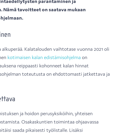
intaedellytysten parantaminen ja
. Nämä tavoitteet on saatava mukaan
ohjelmaan.
inen
 alkuperää. Kalatalouden vaihtotase vuonna 2021 oli
inen
kotimaisen kalan edistämisohjelma
on
rauksena reippaasti kohonneet kalan hinnat
sohjelman toteutusta on ehdottomasti jatkettava ja
ettava
istuksen ja hoidon perusyksiköihin, yhteisen
hostamista. Osakaskuntien toimintaa ohjaavassa
täisi saada pikaisesti työlistalle. Lisäksi