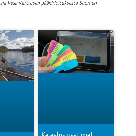
taja Vesa Karttusen pääkirjoituksesta Suomen
Kalastusluvat ovat