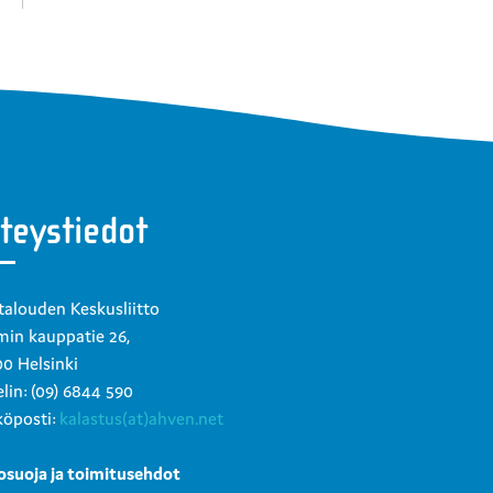
teystiedot
talouden Keskusliitto
in kauppatie 26,
0 Helsinki
lin: (09) 6844 590
öposti:
kalastus(at)ahven.net
osuoja ja toimitusehdot