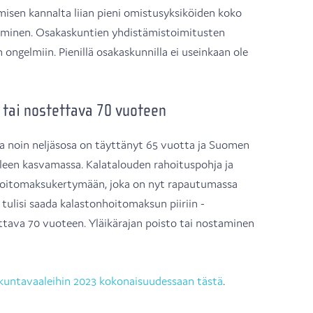
misen kannalta liian pieni omistusyksiköiden koko
puminen. Osakaskuntien yhdistämistoimitusten
 ongelmiin. Pienillä osakaskunnilla ei useinkaan ole
 tai nostettava 70 vuoteen
sta noin neljäsosa on täyttänyt 65 vuotta ja Suomen
leen kasvamassa. Kalatalouden rahoituspohja ja
onhoitomaksukertymään, joka on nyt rapautumassa
tulisi saada kalastonhoitomaksun piiriin -
ttava 70 vuoteen. Yläikärajan poisto tai nostaminen
kuntavaaleihin 2023 kokonaisuudessaan tästä
.