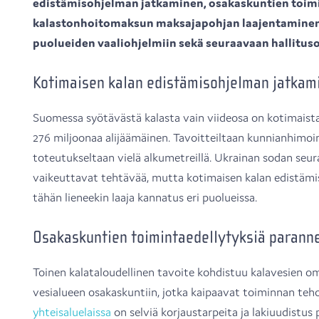
edistämisohjelman jatkaminen, osakaskuntien toim
kalastonhoitomaksun maksajapohjan laajentaminen
puolueiden vaaliohjelmiin sekä seuraavaan hallitus
Kotimaisen kalan edistämisohjelman jatkam
Suomessa syötävästä kalasta vain viideosa on kotimaista
276 miljoonaa alijäämäinen. Tavoitteiltaan kunnianhimo
toteutukseltaan vielä alkumetreillä. Ukrainan sodan seu
vaikeuttavat tehtävää, mutta kotimaisen kalan edistämi
tähän lieneekin laaja kannatus eri puolueissa.
Osakaskuntien toimintaedellytyksiä parann
Toinen kalataloudellinen tavoite kohdistuu kalavesien om
vesialueen osakaskuntiin, jotka kaipaavat toiminnan te
yhteisaluelaissa
on selviä korjaustarpeita ja lakiuudistus pi