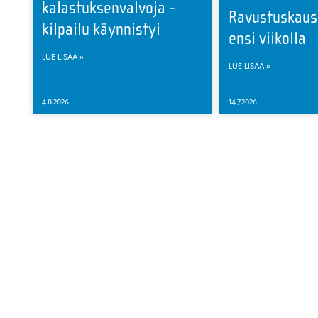
kalastuksenvalvoja -
Ravustuskaus
kilpailu käynnistyi
ensi viikolla
LUE LISÄÄ »
LUE LISÄÄ »
4.8.2026
14.7.2026