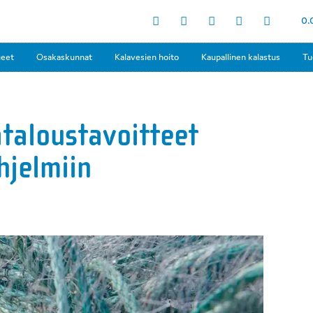
0.
ueet
Osakaskunnat
Kalavesien hoito
Kaupallinen kalastus
Tu
ataloustavoitteet
hjelmiin