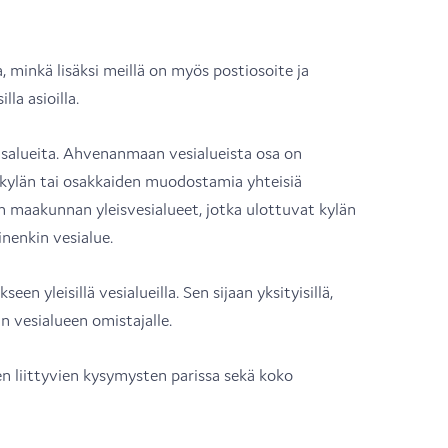
 minkä lisäksi meillä on myös postiosoite ja
la asioilla.
salueita. Ahvenanmaan vesialueista osa on
s kylän tai osakkaiden muodostamia yhteisiä
n maakunnan yleisvesialueet, jotka ulottuvat kylän
nenkin vesialue.
en yleisillä vesialueilla. Sen sijaan yksityisillä,
n vesialueen omistajalle.
 liittyvien kysymysten parissa sekä koko