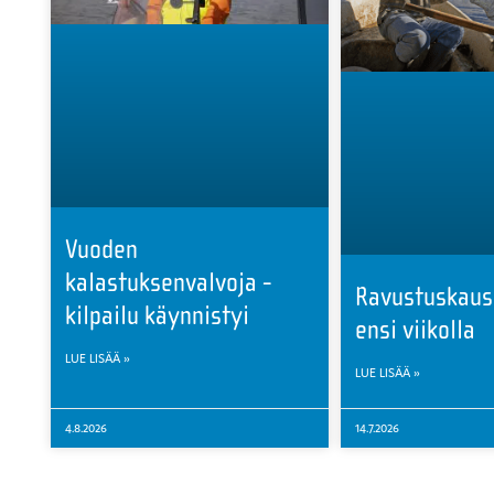
Vuoden
kalastuksenvalvoja -
Ravustuskaus
kilpailu käynnistyi
ensi viikolla
LUE LISÄÄ »
LUE LISÄÄ »
4.8.2026
14.7.2026