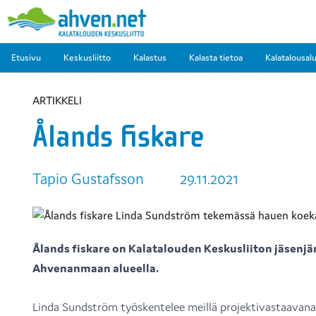
Etusivu
Keskusliitto
Kalastus
Kalasta tietoa
Kalatalousal
ARTIKKELI
Ålands fiskare
Tapio Gustafsson
29.11.2021
Ålands fiskare on Kalatalouden Keskusliiton jäsenjär
Ahvenanmaan alueella.
Linda Sundström työskentelee meillä projektivastaavana 