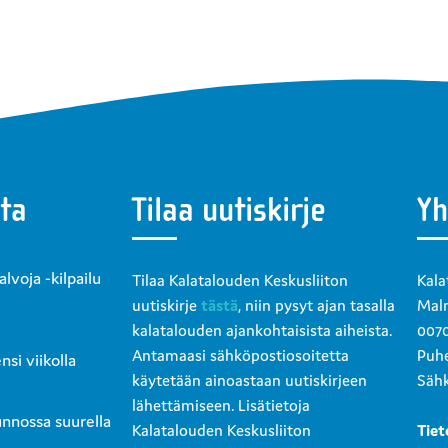
ta
Tilaa uutiskirje
Yh
voja -kilpailu
Tilaa Kalatalouden Keskusliiton
Kala
uutiskirje
tästä
, niin pysyt ajan tasalla
Malm
kalatalouden ajankohtaisista aiheista.
0070
Antamaasi sähköpostiosoitetta
Puhe
si viikolla
käytetään ainoastaan uutiskirjeen
Sähk
lähettämiseen. Lisätietoja
unnossa suurella
Kalatalouden Keskusliiton
Tiet