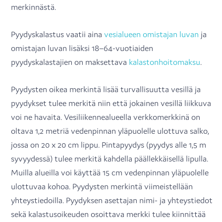
merkinnästä.
Pyydyskalastus vaatii aina
vesialueen omistajan luvan
ja
omistajan luvan lisäksi 18–64-vuotiaiden
pyydyskalastajien on maksettava
kalastonhoitomaksu
.
Pyydysten oikea merkintä lisää turvallisuutta vesillä ja
pyydykset tulee merkitä niin että jokainen vesillä liikkuva
voi ne havaita. Vesiliikennealueella verkkomerkkinä on
oltava 1,2 metriä vedenpinnan yläpuolelle ulottuva salko,
jossa on 20 x 20 cm lippu. Pintapyydys (pyydys alle 1,5 m
syvyydessä) tulee merkitä kahdella päällekkäisellä lipulla.
Muilla alueilla voi käyttää 15 cm vedenpinnan yläpuolelle
ulottuvaa kohoa. Pyydysten merkintä viimeistellään
yhteystiedoilla. Pyydyksen asettajan nimi- ja yhteystiedot
sekä kalastusoikeuden osoittava merkki tulee kiinnittää