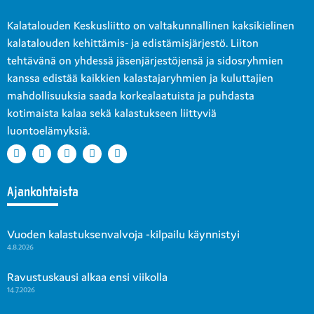
Kalatalouden Keskusliitto on valtakunnallinen kaksikielinen
kalatalouden kehittämis- ja edistämisjärjestö. Liiton
tehtävänä on yhdessä jäsenjärjestöjensä ja sidosryhmien
kanssa edistää kaikkien kalastajaryhmien ja kuluttajien
mahdollisuuksia saada korkealaatuista ja puhdasta
kotimaista kalaa sekä kalastukseen liittyviä
luontoelämyksiä.
Ajankohtaista
Vuoden kalastuksenvalvoja -kilpailu käynnistyi
4.8.2026
Ravustuskausi alkaa ensi viikolla
14.7.2026