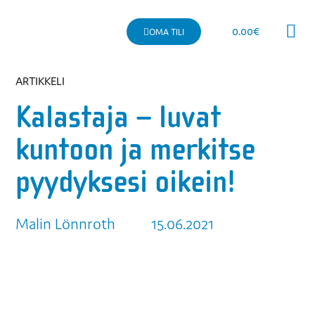
0.00
€
OMA TILI
Kaupallinen 
ARTIKKELI
Kalastaja – luvat
kuntoon ja merkitse
pyydyksesi oikein!
Malin Lönnroth
15.06.2021