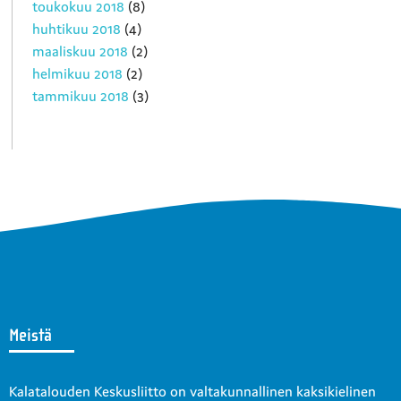
toukokuu 2018
(8)
huhtikuu 2018
(4)
maaliskuu 2018
(2)
helmikuu 2018
(2)
tammikuu 2018
(3)
Meistä
Kalatalouden Keskusliitto on valtakunnallinen kaksikielinen