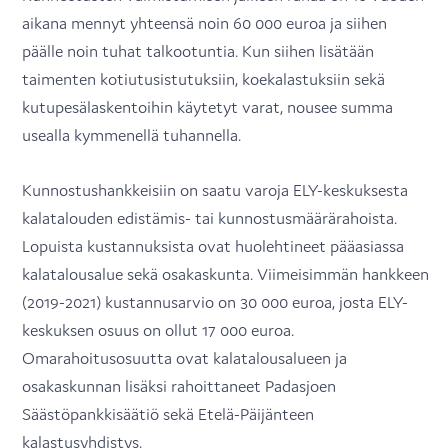
aikana mennyt yhteensä noin 60 000 euroa ja siihen
päälle noin tuhat talkootuntia. Kun siihen lisätään
taimenten kotiutusistutuksiin, koekalastuksiin sekä
kutupesälaskentoihin käytetyt varat, nousee summa
usealla kymmenellä tuhannella.
Kunnostushankkeisiin on saatu varoja ELY-keskuksesta
kalatalouden edistämis- tai kunnostusmäärärahoista.
Lopuista kustannuksista ovat huolehtineet pääasiassa
kalatalousalue sekä osakaskunta. Viimeisimmän hankkeen
(2019-2021) kustannusarvio on 30 000 euroa, josta ELY-
keskuksen osuus on ollut 17 000 euroa.
Omarahoitusosuutta ovat kalatalousalueen ja
osakaskunnan lisäksi rahoittaneet Padasjoen
Säästöpankkisäätiö sekä Etelä-Päijänteen
kalastusyhdistys.