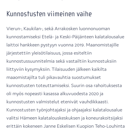
Kunnostusten viimeinen vaihe
Vierun-, Kaukilan-, sekä Arrakosken luonnonuoman
kunnostamiseksi Etelä- ja Keski-Päijänteen kalatalousalue
laittoi hankkeen pystyyn vuonna 2019. Maanomistajille
järjestettiin yleisötilaisuus, jossa esiteltiin
kunnostussuunnitelmia sekä vastailtiin kunnostuksiin
liittyviin kysymyksiin. Tilaisuuden jälkeen kaikilta
maaomistajilta tuli pikavauhtia suostumukset
kunnostusten toteuttamiseksi. Suurin osa rahoituksesta
oli myös nopeasti kasassa alkuvuodesta 2020 ja
kunnostusten valmistelut etenivät vauhdikkaasti.
Kunnostusten työnjohtajaksi ja ohjaajaksi kalatalousalue
valitsi Hämeen kalatalouskeskuksen ja koneurakoitsijaksi
erittäin kokeneen Janne Eskelisen Kuopion Teho-Louhinta