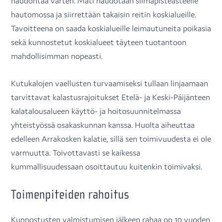
haudontaa varten. Mäti haudotaan silmäpisteasteelle
hautomossa ja siirrettään takaisin reitin koskialueille.
Tavoitteena on saada koskialueille leimautuneita poikasia
sekä kunnostetut koskialueet täyteen tuotantoon
mahdollisimman nopeasti.
Kutukalojen vaellusten turvaamiseksi tullaan linjaamaan
tarvittavat kalastusrajoitukset Etelä- ja Keski-Päijänteen
kalatalousalueen käyttö- ja hoitosuunnitelmassa
yhteistyössä osakaskunnan kanssa. Huolta aiheuttaa
edelleen Arrakosken kalatie, sillä sen toimivuudesta ei ole
varmuutta. Toivottavasti se kaikessa
kummallisuudessaan osoittautuu kuitenkin toimivaksi.
Toimenpiteiden rahoitus
Kunnostusten valmistumisen jälkeen rahaa on 10 vuoden