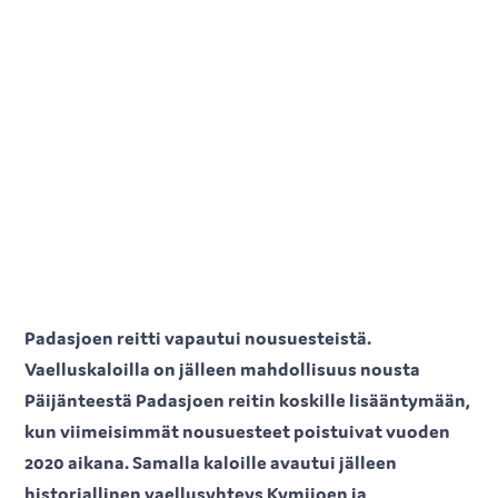
Padasjoen reitti vapautui nousuesteistä.
Vaelluskaloilla on jälleen mahdollisuus nousta
Päijänteestä Padasjoen reitin koskille lisääntymään,
kun viimeisimmät nousuesteet poistuivat vuoden
2020 aikana. Samalla kaloille avautui jälleen
historiallinen vaellusyhteys Kymijoen ja