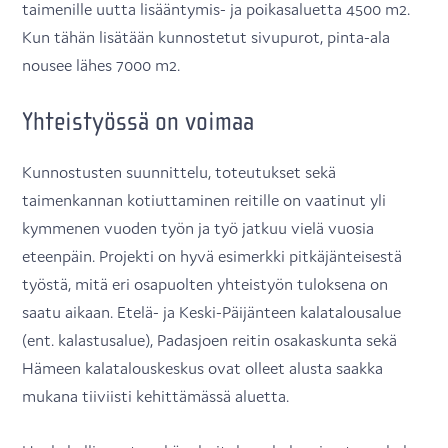
taimenille uutta lisääntymis- ja poikasaluetta 4500 m2.
Kun tähän lisätään kunnostetut sivupurot, pinta-ala
nousee lähes 7000 m2.
Yhteistyössä on voimaa
Kunnostusten suunnittelu, toteutukset sekä
taimenkannan kotiuttaminen reitille on vaatinut yli
kymmenen vuoden työn ja työ jatkuu vielä vuosia
eteenpäin. Projekti on hyvä esimerkki pitkäjänteisestä
työstä, mitä eri osapuolten yhteistyön tuloksena on
saatu aikaan. Etelä- ja Keski-Päijänteen kalatalousalue
(ent. kalastusalue), Padasjoen reitin osakaskunta sekä
Hämeen kalatalouskeskus ovat olleet alusta saakka
mukana tiiviisti kehittämässä aluetta.