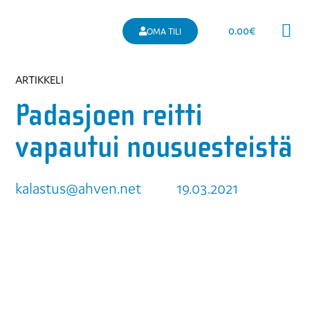
0.00
€
OMA TILI
Kaupallinen 
ARTIKKELI
Padasjoen reitti
vapautui nousuesteistä
kalastus@ahven.net
19.03.2021