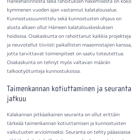
Hankehallinnosta sekä rahoituksen hakemisesta on koko
kymmenen vuoden ajan vastannut kalatalousalue.
Kunnostussuunnittelu sekä kunnostusten ohjaus on
alusta alkaen ollut Hämeen kalatalouskeskuksen
hoidossa. Osakaskunta on rahoittanut kaikkia projekteja
ja neuvotellut tiiviisti paikallisten maaomistajien kanssa,
jotta tarvittavat toimenpiteet on saatu toteutettua.
Osakaskunta on tehnyt myös valtavan määrän
talkootyötunteja kunnostuksissa.
Taimenkannan kotiuttaminen ja seuranta
jatkuu
Kalakannan pitkäaikainen seuranta on ollut erittäin
tärkeää taimenkannan kotiuttamisen ja kunnostusten
vaikutusten arvioimiseksi. Seuranta on tehty pääasiassa