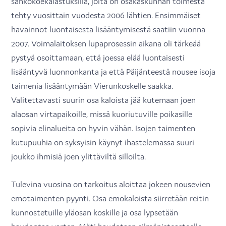
sähkökoekalastuksilla, joita on osakaskunnan toimesta
tehty vuosittain vuodesta 2006 lähtien. Ensimmäiset
havainnot luontaisesta lisääntymisestä saatiin vuonna
2007. Voimalaitoksen lupaprosessin aikana oli tärkeää
pystyä osoittamaan, että joessa elää luontaisesti
lisääntyvä luonnonkanta ja että Päijänteestä nousee isoja
taimenia lisääntymään Vierunkoskelle saakka.
Valitettavasti suurin osa kaloista jää kutemaan joen
alaosan virtapaikoille, missä kuoriutuville poikasille
sopivia elinalueita on hyvin vähän. Isojen taimenten
kutupuuhia on syksyisin käynyt ihastelemassa suuri
joukko ihmisiä joen ylittäviltä silloilta.
Tulevina vuosina on tarkoitus aloittaa jokeen nousevien
emotaimenten pyynti. Osa emokaloista siirretään reitin
kunnostetuille yläosan koskille ja osa lypsetään