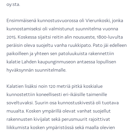
oy:sta.
Ensimmäisenä kunnostusvuorossa oli Vierunkoski, jonka
kunnostamiseksi oli valmistunut suunnitelma vuonna
2015. Koskessa sijaitsi reitin alin nousueste, 1800-luvulta
peräisin oleva suojeltu vanha ruukkipato. Pato jäi edelleen
paikoilleen ja yhteen sen patoluukuista rakennettiin
kalatie Lahden kaupunginmuseon antaessa lopullisen
hyväksynnän suunnitelmalle.
Kalatien lisäksi noin 120 metriä pitkä koskialue
kunnostettiin koneellisesti eri-ikäisille taimenille
soveltuvaksi. Suurin osa kunnostuskivestä oli tuotava
muualta. Kosken ympärillä olevat vanhat suojellut
rakennusten kivijalat sekä perusmuurit rajoittivat
liikkumista kosken ympäristössä sekä maalla olevien