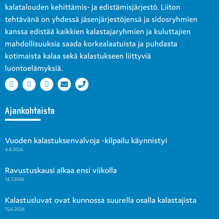
kalatalouden kehittämis- ja edistämisjärjestö. Liiton
tehtävänä on yhdessä jäsenjärjestöjensä ja sidosryhmien
kanssa edistää kaikkien kalastajaryhmien ja kuluttajien
mahdollisuuksia saada korkealaatuista ja puhdasta
kotimaista kalaa sekä kalastukseen liittyviä
luontoelämyksiä.
Ajankohtaista
Vuoden kalastuksenvalvoja -kilpailu käynnistyi
4.8.2026
Ravustuskausi alkaa ensi viikolla
14.7.2026
Kalastusluvat ovat kunnossa suurella osalla kalastajista
15.6.2026