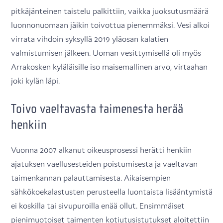
pitkäjänteinen taistelu palkittiin, vaikka juoksutusmäärä
luonnonuomaan jäikin toivottua pienemmäksi. Vesi alkoi
virrata vihdoin syksyllä 2019 yläosan kalatien
valmistumisen jälkeen. Uoman vesittymisellä oli myös
Arrakosken kyläläisille iso maisemallinen arvo, virtaahan
joki kylän läpi.
Toivo vaeltavasta taimenesta herää
henkiin
Vuonna 2007 alkanut oikeusprosessi herätti henkiin
ajatuksen vaellusesteiden poistumisesta ja vaeltavan
taimenkannan palauttamisesta. Aikaisempien
sähkökoekalastusten perusteella luontaista lisääntymistä
ei koskilla tai sivupuroilla enää ollut. Ensimmäiset
pienimuotoiset taimenten kotiutusistutukset aloitettiin