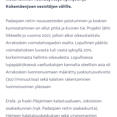
Kokemäenjoen vesistöjen välille.
Padasjoen reitin nousuesteiden poistuminen ja koskien
kunnostaminen on ollut pitkä ja kivinen tie. Projekti lähti
liikkeelle jo vuonna 2007, jolloin alkoi oikeustaistelu
Arrakosken voimalaitospadon osalta. Lopullinen päätös
voimalaitoksen luvasta tuli vasta syksyllä 2015
korkeimmasta hallinto-oikeudesta. Lopullisessa
lupapäätöksessä vaelluskalojen kannalta oleellisin asia oli
Arrakosken luonnonuomaan määrätty juoksutusvelvoite
(350 l/minuutissa) sekä kalatien rakentaminen
luonnonuoman yläosaan.
Etelä- ja Keski-Päijänteen kalastusalueen, Jokioisten
osakaskunnan (nyk. Padasjoen reitin osakaskunta),
Hämeen kalatalouskeskuksen sekä viranomaisten