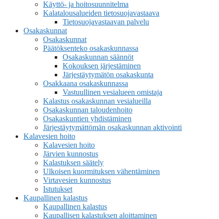
Käyttö- ja hoitosuunnitelma
Kalatalousalueiden tietosuojavastaava
Tietosuojavastaavan palvelu
Osakaskunnat
Osakaskunnat
Päätöksenteko osakaskunnassa
Osakaskunnan säännöt
Kokouksen järjestäminen
Järjestäytymätön osakaskunta
Osakkaana osakaskunnassa
Vastuullinen vesialueen omistaja
Kalastus osakaskunnan vesialueilla
Osakaskunnan taloudenhoito
Osakaskuntien yhdistäminen
Järjestäytymättömän osakaskunnan aktivointi
Kalavesien hoito
Kalavesien hoito
Järvien kunnostus
Kalastuksen säätely
Ulkoisen kuormituksen vähentäminen
Virtavesien kunnostus
Istutukset
Kaupallinen kalastus
Kaupallinen kalastus
Kaupallisen kalastuksen aloittaminen