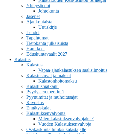
Kalatalouden Keskusliiton Strategia
Yhteystiedot
Johtokunta
Jäsenet
Ajankohtaista
Uutiskirje
Lehdet
Tapahtumat
Tietokanta julkaisuista
Hankkeet
Eduskuntavaalit 2027
Kalastus
Kalastus
Vapaa-ajankalastuksen saalisilmoitus
Kalastusluvat ja maksut
Kalastonhoitomaksu
Kalastusmatkailu
Pyydysten merkintä
Pyyntimitat ja rauhoitusajat
Ravustus
Ennätyskalat
Kalastuksenvalvonta
Miten kalastuksenvalvojaksi?
Vuoden Kalastuksenvalvoja
Osakaskunta tutuksi kalastajalle