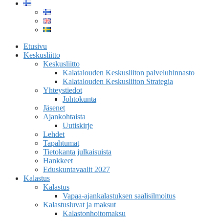
Etusivu
Keskusliitto
Keskusliitto
Kalatalouden Keskusliiton palveluhinnasto
Kalatalouden Keskusliiton Strategia
Yhteystiedot
Johtokunta
Jäsenet
Ajankohtaista
Uutiskirje
Lehdet
Tapahtumat
Tietokanta julkaisuista
Hankkeet
Eduskuntavaalit 2027
Kalastus
Kalastus
Vapaa-ajankalastuksen saalisilmoitus
Kalastusluvat ja maksut
Kalastonhoitomaksu