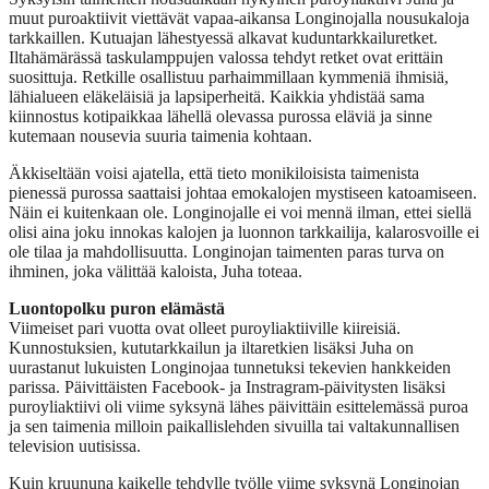
muut puroaktiivit viettävät vapaa-aikansa Longinojalla nousukaloja
tarkkaillen. Kutuajan lähestyessä alkavat kuduntarkkailuretket.
Iltahämärässä taskulamppujen valossa tehdyt retket ovat erittäin
suosittuja. Retkille osallistuu parhaimmillaan kymmeniä ihmisiä,
lähialueen eläkeläisiä ja lapsiperheitä. Kaikkia yhdistää sama
kiinnostus kotipaikkaa lähellä olevassa purossa eläviä ja sinne
kutemaan nousevia suuria taimenia kohtaan.
Äkkiseltään voisi ajatella, että tieto monikiloisista taimenista
pienessä purossa saattaisi johtaa emokalojen mystiseen katoamiseen.
Näin ei kuitenkaan ole. Longinojalle ei voi mennä ilman, ettei siellä
olisi aina joku innokas kalojen ja luonnon tarkkailija, kalarosvoille ei
ole tilaa ja mahdollisuutta. Longinojan taimenten paras turva on
ihminen, joka välittää kaloista, Juha toteaa.
Luontopolku puron elämästä
Viimeiset pari vuotta ovat olleet puroyliaktiiville kiireisiä.
Kunnostuksien, kututarkkailun ja iltaretkien lisäksi Juha on
uurastanut lukuisten Longinojaa tunnetuksi tekevien hankkeiden
parissa. Päivittäisten Facebook- ja Instragram-päivitysten lisäksi
puroyliaktiivi oli viime syksynä lähes päivittäin esittelemässä puroa
ja sen taimenia milloin paikallislehden sivuilla tai valtakunnallisen
television uutisissa.
Kuin kruununa kaikelle tehdylle työlle viime syksynä Longinojan