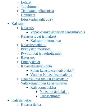
Lehdet
Tapahtumat
Tietokanta julkaisuista
Hankkeet
Eduskuntavaalit 2027
Kalastus
Kalastus
Vapaa-ajankalastuksen saalisilmoitus
Kalastusluvat ja maksut
Kalastonhoitomaksu
Kalastusmatkailu
Pyydysten merkintä
Pyyntimitat ja rauhoitusajat
Ravustus
Ennätyskalat
Kalastuksenvalvonta
Miten kalastuksenvalvojaksi?
Vuoden Kalastuksenvalvoja
Osakaskunta tutuksi kalastajalle
Valtakunnallinen kalastuspäivä
Kalabongauskisa
Yleisimmät kalalajit
Tulosseuranta
Kalasta tietoa
Kalasta tietoa