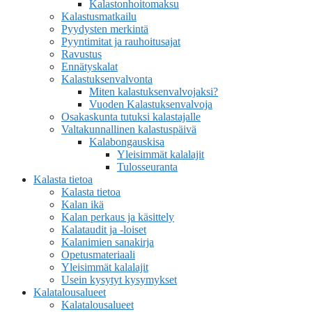
Kalastonhoitomaksu
Kalastusmatkailu
Pyydysten merkintä
Pyyntimitat ja rauhoitusajat
Ravustus
Ennätyskalat
Kalastuksenvalvonta
Miten kalastuksenvalvojaksi?
Vuoden Kalastuksenvalvoja
Osakaskunta tutuksi kalastajalle
Valtakunnallinen kalastuspäivä
Kalabongauskisa
Yleisimmät kalalajit
Tulosseuranta
Kalasta tietoa
Kalasta tietoa
Kalan ikä
Kalan perkaus ja käsittely
Kalataudit ja -loiset
Kalanimien sanakirja
Opetusmateriaali
Yleisimmät kalalajit
Usein kysytyt kysymykset
Kalatalousalueet
Kalatalousalueet