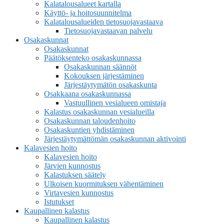
Kalatalousalueet kartalla
Käyttö- ja hoitosuunnitelma
Kalatalousalueiden tietosuojavastaava
Tietosuojavastaavan palvelu
Osakaskunnat
Osakaskunnat
Päätöksenteko osakaskunnassa
Osakaskunnan säännöt
Kokouksen järjestäminen
Järjestäytymätön osakaskunta
Osakkaana osakaskunnassa
Vastuullinen vesialueen omistaja
Kalastus osakaskunnan vesialueilla
Osakaskunnan taloudenhoito
Osakaskuntien yhdistäminen
Järjestäytymättömän osakaskunnan aktivointi
Kalavesien hoito
Kalavesien hoito
Järvien kunnostus
Kalastuksen säätely
Ulkoisen kuormituksen vähentäminen
Virtavesien kunnostus
Istutukset
Kaupallinen kalastus
Kaupallinen kalastus