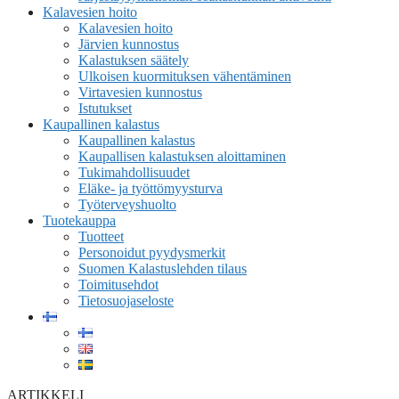
Kalavesien hoito
Kalavesien hoito
Järvien kunnostus
Kalastuksen säätely
Ulkoisen kuormituksen vähentäminen
Virtavesien kunnostus
Istutukset
Kaupallinen kalastus
Kaupallinen kalastus
Kaupallisen kalastuksen aloittaminen
Tukimahdollisuudet
Eläke- ja työttömyysturva
Työterveyshuolto
Tuotekauppa
Tuotteet
Personoidut pyydysmerkit
Suomen Kalastuslehden tilaus
Toimitusehdot
Tietosuojaseloste
ARTIKKELI