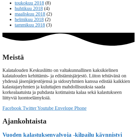
toukokuu 2018
(8)
huhtikuu 2018
(4)
maaliskuu 2018
(2)
helmikuu 2018
(2)
tammikuu 2018
(3)
Meistä
Kalatalouden Keskusliitto on valtakunnallinen kaksikielinen
kalatalouden kehittämis- ja edistämisjärjestö. Liiton tehtävänä on
yhdessä jäsenjärjestöjensä ja sidosryhmien kanssa edistää kaikkien
kalastajaryhmien ja kuluttajien mahdollisuuksia saada
korkealaatuista ja puhdasta kotimaista kalaa sekä kalastukseen
liittyviä luontoelämyksiä.
Facebook
Twitter
Youtube
Envelope
Phone
Ajankohtaista
Vuoden kalastuksenvalvoja -kilpailu käynnistyi