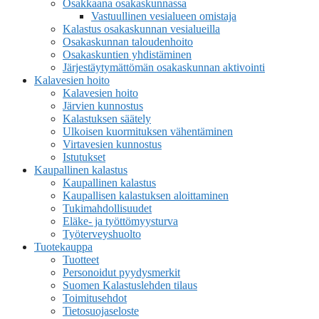
Osakkaana osakaskunnassa
Vastuullinen vesialueen omistaja
Kalastus osakaskunnan vesialueilla
Osakaskunnan taloudenhoito
Osakaskuntien yhdistäminen
Järjestäytymättömän osakaskunnan aktivointi
Kalavesien hoito
Kalavesien hoito
Järvien kunnostus
Kalastuksen säätely
Ulkoisen kuormituksen vähentäminen
Virtavesien kunnostus
Istutukset
Kaupallinen kalastus
Kaupallinen kalastus
Kaupallisen kalastuksen aloittaminen
Tukimahdollisuudet
Eläke- ja työttömyysturva
Työterveyshuolto
Tuotekauppa
Tuotteet
Personoidut pyydysmerkit
Suomen Kalastuslehden tilaus
Toimitusehdot
Tietosuojaseloste