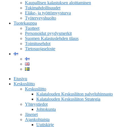
Kaupallisen kalastuksen aloittaminen
Tukimahdollisuudet
Eläke- ja työttömyysturva
Työterveyshuolto
Tuotekauppa
Tuotteet
Personoidut pyydysmerkit
Suomen Kalastuslehden tilaus
Toimitusehdot
Tietosuojaseloste
Etusivu
Keskusliitto
Keskusliitto
Kalatalouden Keskusliiton palveluhinnasto
Kalatalouden Keskusliiton Strategia
Yhteystiedot
Johtokunta
Jäsenet
Ajankohtaista
Uutiskirje