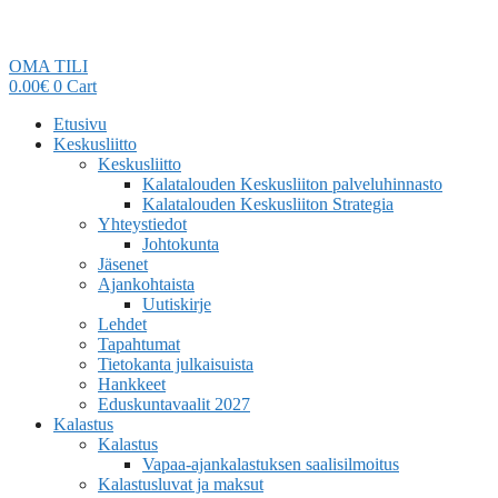
OMA TILI
0.00
€
0
Cart
Etusivu
Keskusliitto
Keskusliitto
Kalatalouden Keskusliiton palveluhinnasto
Kalatalouden Keskusliiton Strategia
Yhteystiedot
Johtokunta
Jäsenet
Ajankohtaista
Uutiskirje
Lehdet
Tapahtumat
Tietokanta julkaisuista
Hankkeet
Eduskuntavaalit 2027
Kalastus
Kalastus
Vapaa-ajankalastuksen saalisilmoitus
Kalastusluvat ja maksut