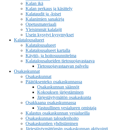
Kalan ikä
Kalan perkaus ja käsittely
Kalataudit ja -loiset
Kalanimien sanakirja
Opetusmateriaali
Yleisimmät kalalajit
Usein kysytyt kysymykset
Kalatalousalueet
Kalatalousalueet
Kalatalousalueet kartalla
Käyttö- ja hoitosuunnitelma
Kalatalousalueiden tietosuojavastaava
Tietosuojavastaavan palvelu
Osakaskunnat
Osakaskunnat
Päätöksenteko osakaskunnassa
Osakaskunnan säännöt
Kokouksen järjestäminen
Järjestäytymätön osakaskunta
Osakkaana osakaskunnassa
Vastuullinen vesialueen omistaja
Kalastus osakaskunnan vesialueilla
Osakaskunnan taloudenhoito
Osakaskuntien yhdistäminen
Järjestäytymättömän osakaskunnan aktivointi