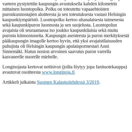
varteen pystytettiin kaupungin avustuksella kahden kilometrin
mittainen luontopolku. Polku on toteutettu vapaaehtoisten
puronkunnostajien aloitteesta ja sen toteutuksesta vastasi Helsingin
kaupunkiympäristö. Luontopolku kertoo uhanalaisesta taimenesta
sekä kaupunkipuron luonnosta ja sen suojelusta. Luontopolun
avajaisia oli seuraamassa iso joukko kaupunkilaisia sekä muita
purosta kiinnostuneita. Kaupungin asenteesta ja puron merkityksestä
pääkaupungin imagolle kertoo hyvin, että yksi avajaistilaisuuden
puhujista oli Helsingin kaupungin apulaispormestari Anni
Sinnemäki. Hatun noston arvoinen saavutus puron varrella
kasvaneelle nuorelle miehelle.
Longinojasta kertovat nettisivut (joilta löytyy jopa fanituotekauppa)
avautuvat osoitteesta
www.longinoja.fi
Artikkeli julkaistu
Suomen Kalastuslehdessä 3/2019
.