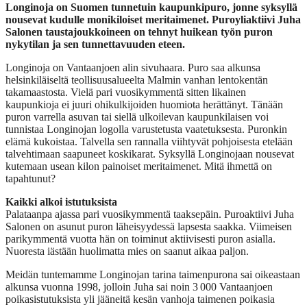
Longinoja on Suomen tunnetuin kaupunkipuro, jonne syksyllä
nousevat kudulle monikiloiset meritaimenet. Puroyliaktiivi Juha
Salonen taustajoukkoineen on tehnyt huikean työn puron
nykytilan ja sen tunnettavuuden eteen.
Longinoja on Vantaanjoen alin sivuhaara. Puro saa alkunsa
helsinkiläiseltä teollisuusalueelta Malmin vanhan lentokentän
takamaastosta. Vielä pari vuosikymmentä sitten likainen
kaupunkioja ei juuri ohikulkijoiden huomiota herättänyt. Tänään
puron varrella asuvan tai siellä ulkoilevan kaupunkilaisen voi
tunnistaa Longinojan logolla varustetusta vaatetuksesta. Puronkin
elämä kukoistaa. Talvella sen rannalla viihtyvät pohjoisesta etelään
talvehtimaan saapuneet koskikarat. Syksyllä Longinojaan nousevat
kutemaan usean kilon painoiset meritaimenet. Mitä ihmettä on
tapahtunut?
Kaikki alkoi istutuksista
Palataanpa ajassa pari vuosikymmentä taaksepäin. Puroaktiivi Juha
Salonen on asunut puron läheisyydessä lapsesta saakka. Viimeisen
parikymmentä vuotta hän on toiminut aktiivisesti puron asialla.
Nuoresta iästään huolimatta mies on saanut aikaa paljon.
Meidän tuntemamme Longinojan tarina taimenpurona sai oikeastaan
alkunsa vuonna 1998, jolloin Juha sai noin 3 000 Vantaanjoen
poikasistutuksista yli jääneitä kesän vanhoja taimenen poikasia