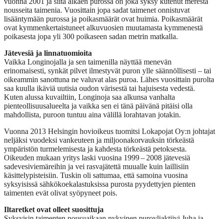
vuonna 2001 ja siitä alkaen purossa on joka syksy kutenut merestä
nousseita taimenia. Vuosittain jopa sadat taimenet onnistuvat
lisääntymään purossa ja poikasmäärät ovat huimia. Poikasmäärät
ovat kymmenkertaistuneet alkuvuosien muutamasta kymmenestä
poikasesta jopa yli 300 poikaseen sadan metrin matkalla.
Jätevesiä ja linnatuomioita
Vaikka Longinojalla ja sen taimenilla näyttää menevän
erinomaisesti, synkät pilvet ilmestyvät puron ylle säännöllisesti – tai
oikeammin sanottuna ne valuvat alas puroa. Lähes vuosittain purolta
saa kuulla ikäviä uutisia oudon värisestä tai hajuisesta vedestä.
Kuten alussa kuvailtiin, Longinoja saa alkunsa vanhalta
pienteollisuusalueelta ja vaikka sen ei tänä päivänä pitäisi olla
mahdollista, puroon tuntuu aina välillä lorahtavan jotakin.
Vuonna 2013 Helsingin hovioikeus tuomitsi Lokapojat Oy:n johtajat
neljäksi vuodeksi vankeuteen ja miljoonakorvauksin törkeästä
ympäristön turmelemisesta ja kahdesta törkeästä petoksesta.
Oikeuden mukaan yritys laski vuosina 1999 – 2008 jätevesiä
sadevesiviemäreihin ja vei rasvajätettä muualle kuin laillisiin
käsittelypisteisiin. Tuskin oli sattumaa, että samoina vuosina
syksyisissä sähkökoekalastuksissa purosta pyydettyjen pienten
taimenten evät olivat syöpyneet pois.
Iltaretket ovat olleet suosittuja
Syksyisin taimenten nousuaikaan nykyinen puroyliaktiivi Juha ja