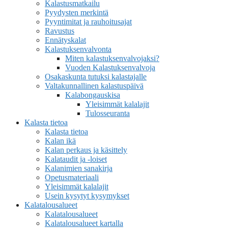
Kalastusmatkailu
Pyydysten merkintä
Pyyntimitat ja rauhoitusajat
Ravustus
Ennätyskalat
Kalastuksenvalvonta
Miten kalastuksenvalvojaksi?
Vuoden Kalastuksenvalvoja
Osakaskunta tutuksi kalastajalle
Valtakunnallinen kalastuspäivä
Kalabongauskisa
Yleisimmät kalalajit
Tulosseuranta
Kalasta tietoa
Kalasta tietoa
Kalan ikä
Kalan perkaus ja käsittely
Kalataudit ja -loiset
Kalanimien sanakirja
Opetusmateriaali
Yleisimmät kalalajit
Usein kysytyt kysymykset
Kalatalousalueet
Kalatalousalueet
Kalatalousalueet kartalla