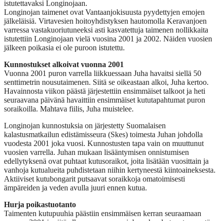
istutettavaksi Longinojaan.
Longinojan taimenet ovat Vantaanjokisuusta pyydettyjen emojen
jälkeläisiä. Virtavesien hoitoyhdistyksen hautomolla Keravanjoen
varressa vastakuoriutuneeksi asti kasvatettuja taimenen nollikkaita
istutettiin Longinojaan vielä vuosina 2001 ja 2002. Näiden vuosien
jälkeen poikasia ei ole puroon istutettu.
Kunnostukset alkoivat vuonna 2001
Vuonna 2001 puron varrella liikkuessaan Juha havaitsi siellä 50
senttimetrin nousutaimenen. Siitä se oikeastaan alkoi, Juha kertoo.
Havainnosta viikon päästä järjestettiin ensimmäiset talkoot ja heti
seuraavana päivänä havaittiin ensimmäiset kututapahtumat puron
soraikoilla. Mahtava fiilis, Juha muistelee.
Longinojan kunnostuksia on järjestetty Suomalaisen
kalastusmatkailun edistämisseura (Skes) toimesta Juhan johdolla
vuodesta 2001 joka vuosi. Kunnostusten tapa vain on muuttunut
vuosien varrella. Juhan mukaan lisääntymisen onnistumisen
edellytyksenä ovat puhtaat kutusoraikot, joita lisätään vuosittain ja
vanhoja kutualueita puhdistetaan niihin kertyneestä kiintoaineksesta.
Aktiiviset kutubongarit putsaavat soraikkoja omatoimisesti
ämpäreiden ja veden avulla juuri ennen kutua.
Hurja poikastuotanto
Taimenten kutupuuhia päästiin ensimmäisen kerran seuraamaan