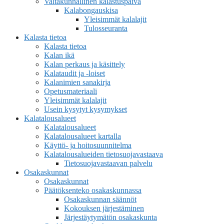
Valtakunnallinen kalastuspäivä
Kalabongauskisa
Yleisimmät kalalajit
Tulosseuranta
Kalasta tietoa
Kalasta tietoa
Kalan ikä
Kalan perkaus ja käsittely
Kalataudit ja -loiset
Kalanimien sanakirja
Opetusmateriaali
Yleisimmät kalalajit
Usein kysytyt kysymykset
Kalatalousalueet
Kalatalousalueet
Kalatalousalueet kartalla
Käyttö- ja hoitosuunnitelma
Kalatalousalueiden tietosuojavastaava
Tietosuojavastaavan palvelu
Osakaskunnat
Osakaskunnat
Päätöksenteko osakaskunnassa
Osakaskunnan säännöt
Kokouksen järjestäminen
Järjestäytymätön osakaskunta