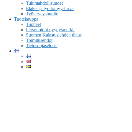
Tukimahdollisuudet
Eläke- ja työttömyysturva
Työterveyshuolto
Tuotekauppa
Tuotteet
Personoidut pyydysmerkit
Suomen Kalastuslehden tilaus
Toimitusehdot
Tietosuojaseloste